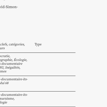
id-Simon-
clefs, catégories,
Type
urs
cratie
,
graphie
,
Écologie
,
s documentaire
SU
,
Inégalités
,
rmes
-documentaire-its-
Mai 68
-documentaire-its-
marxisme
,
logie