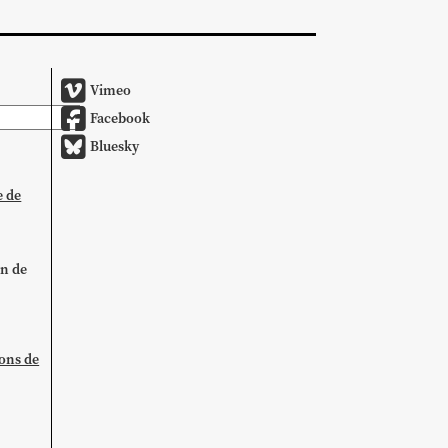
Vimeo
Facebook
Bluesky
e de
on de
ions de