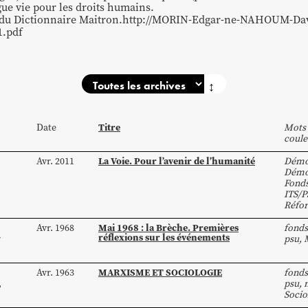
gue vie pour les droits humains.
e du Dictionnaire Maitron.
http://MORIN-Edgar-ne-NAHOUM-Dav
1.pdf
↕
Titre
Date
Mots 
coule
La Voie. Pour l’avenir de l’humanité
Avr. 2011
Démo
Démo
Fond
ITS/P
Réfo
Mai 1968 : la Brèche. Premières
Avr. 1968
fonds
réflexions sur les événements
r
psu
,
MARXISME ET SOCIOLOGIE
Avr. 1963
fonds
,
psu
,
Socio