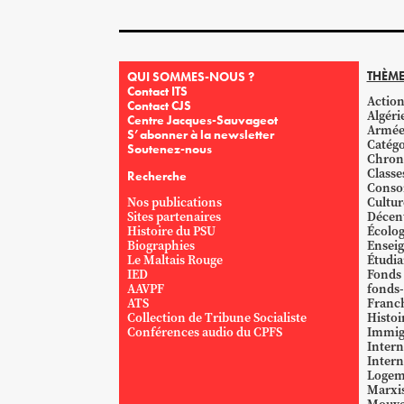
THÈME
QUI SOMMES-NOUS ?
Contact ITS
Action
Contact CJS
Algéri
Centre Jacques-Sauvageot
Armé
S’abonner à la newsletter
Catégo
Soutenez-nous
Chron
Classe
Recherche
Conso
Nos publications
Cultur
Sites partenaires
Décent
Histoire du PSU
Écolog
Biographies
Ensei
Le Maltais Rouge
Étudi
IED
Fonds
AAVPF
fonds-
ATS
Franc
Collection de Tribune Socialiste
Histoi
Conférences audio du CPFS
Immig
Intern
Intern
Logem
Marxi