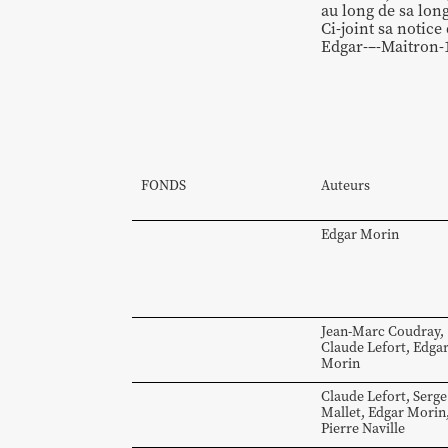
au long de sa lon
Ci-joint sa notic
Edgar-–-Maitron-
FONDS
Auteurs
Edgar
Morin
Jean-Marc
Coudray
,
Claude
Lefort
,
Edga
Morin
Claude
Lefort
,
Serge
Mallet
,
Edgar
Morin
Pierre
Naville