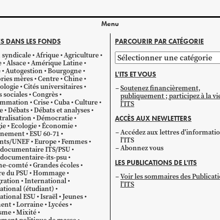
Menu
S DANS LES FONDS
PARCOURIR PAR CATÉGORIE
 syndicale
Afrique
Agriculture
Parcourir
e
Alsace
Amérique Latine
par
e
Autogestion
Bourgogne
L'ITS ET VOUS
catégorie
ries mères
Centre
Chine
ologie
Cités universitaires
Soutenez financièrement,
s sociales
Congrès
publiquement ; participez à la vi
mmation
Crise
Cuba
Culture
l'ITS
e
Débats
Débats et analyses
ralisation
Démocratie
ACCÈS AUX NEWLETTERS
ie
Ecologie
Économie
Accédez aux lettres d'informati
gnement
ESU 60-71
l'ITS
ants/UNEF
Europe
Femmes
Abonnez vous
 documentaire ITS/PSU
documentaire-its-psu
LES PUBLICATIONS DE L'ITS
he-comté
Grandes écoles
re du PSU
Hommage
Voir les sommaires des Publicat
ration
International
l'ITS
ational (étudiant)
ational ESU
Israël
Jeunes
ent
Lorraine
Lycées
sme
Mixité