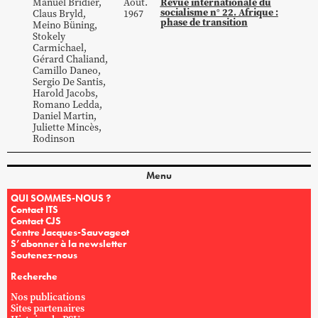
Revue internationale du
Manuel
Bridier
,
Août.
socialisme n° 22. Afrique :
Claus
Bryld
,
1967
phase de transition
Meino
Büning
,
Stokely
Carmichael
,
Gérard
Chaliand
,
Camillo
Daneo
,
Sergio
De Santis
,
Harold
Jacobs
,
Romano
Ledda
,
Daniel
Martin
,
Juliette
Mincès
,
Rodinson
Menu
QUI SOMMES-NOUS ?
Contact ITS
Contact CJS
Centre Jacques-Sauvageot
S’abonner à la newsletter
Soutenez-nous
Recherche
Nos publications
Sites partenaires