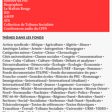
Histoire du PSU
Biographies
Le Maltais Rouge
IED
AAVPF
ATS
Collection de Tribune Socialiste
Conférences audio du CPFS
THÈMES DANS LES FONDS
Action syndicale
Afrique
Agriculture
Algérie
Alsace
Amérique Latine
Armée
Autogestion
Bourgogne
Catégories mères
Centre
Chine
Chronologie
Cités universitaires
Classes sociales
Congrès
Consommation
Crise
Cuba
Culture
Culture
Débats
Débats et analyses
Décentralisation
Démocratie
Écologie
Ecologie
Économie
Enseignement
ESU 60-71
Étudiants/UNEF
Europe
Femmes
Fonds documentaire ITS/PSU
fonds-documentaire-its-psu
Franche-comté
Grandes écoles
Histoire du PSU
Hommage
Immigration
International
International (étudiant)
International ESU
Israël
Jeunes
Logement
Lorraine
Lycées
Marxisme
Mixité
Mouvement politique de masse
Moyen Orient
Nord
Normandie
Nucléaire
Palestine
Parti
Police
Presse
PSU 60-90
Réformes
Régions
Régions Ouest
Retraites
Santé
Sections
Social
Socialisme
Sorbonne
Sud-Ouest
Syndicats
Tchécoslovaquie
Textes de références
Textes théoriques
Transition
Travail
Tribune Socialiste
Université
URSS
VIDEO