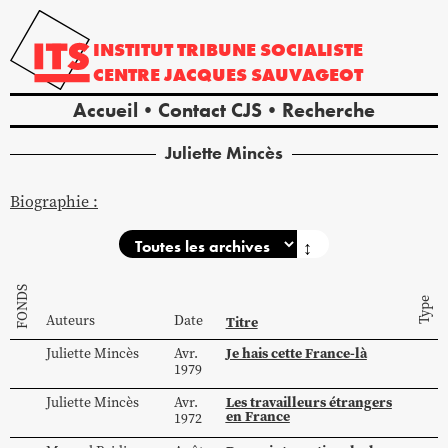
INSTITUT
TRIBUNE
SOCIALISTE
CENTRE
JACQUES
SAUVAGEOT
Accueil
Contact CJS
Recherche
Juliette
Mincès
Biographie :
↕
FONDS
Type
Auteurs
Date
Titre
Je hais cette France-là
Juliette
Mincès
Avr.
1979
Les travailleurs étrangers
Juliette
Mincès
Avr.
en France
1972