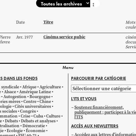
↕
Titre
Date
Mots 
coule
Cinéma service pubic
Pierre
Avr. 1977
ciné
fevre
docum
Servi
Menu
S DANS LES FONDS
PARCOURIR PAR CATÉGORIE
 syndicale
Afrique
Agriculture
Parcourir
e
Alsace
Amérique Latine
par
e
Autogestion
Bourgogne
L'ITS ET VOUS
catégorie
ries mères
Centre
Chine
ologie
Cités universitaires
Soutenez financièrement,
s sociales
Congrès
publiquement ; participez à la vi
mmation
Crise
Cuba
Culture
l'ITS
e
Débats
Débats et analyses
ralisation
Démocratie
ACCÈS AUX NEWLETTERS
ie
Ecologie
Économie
Accédez aux lettres d'informati
gnement
ESU 60-71