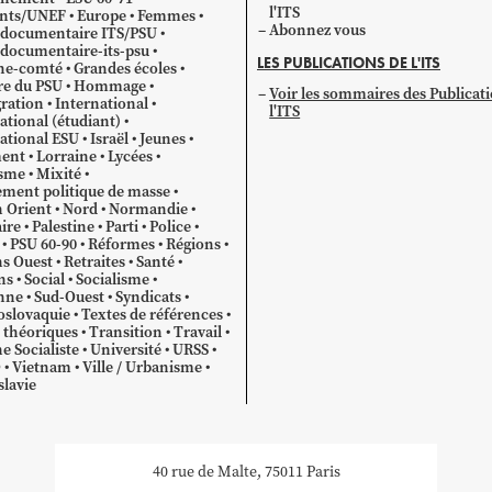
l'ITS
ants/UNEF
Europe
Femmes
Abonnez vous
 documentaire ITS/PSU
documentaire-its-psu
LES PUBLICATIONS DE L'ITS
he-comté
Grandes écoles
re du PSU
Hommage
Voir les sommaires des Publicat
ration
International
l'ITS
ational (étudiant)
ational ESU
Israël
Jeunes
ent
Lorraine
Lycées
sme
Mixité
ment politique de masse
 Orient
Nord
Normandie
ire
Palestine
Parti
Police
PSU 60-90
Réformes
Régions
s Ouest
Retraites
Santé
ns
Social
Socialisme
nne
Sud-Ouest
Syndicats
oslovaquie
Textes de références
 théoriques
Transition
Travail
e Socialiste
Université
URSS
O
Vietnam
Ville / Urbanisme
lavie
40 rue de Malte, 75011 Paris