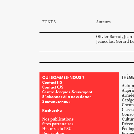
FONDS
Auteurs
Olivier
Barrot
,
Jean-
Jeancolas
,
Gérard
Le
THÈME
QUI SOMMES-NOUS ?
Contact ITS
Action
Contact CJS
Algéri
Centre Jacques-Sauvageot
Armé
S’abonner à la newsletter
Catégo
Soutenez-nous
Chron
Classe
Recherche
Conso
Nos publications
Cultur
Sites partenaires
Décent
Histoire du PSU
Écolog
Biographies
Ensei