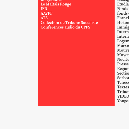
Le Maltais Rouge
Étudi
IED
Fonds
AAVPF
fonds-
ATS
Franc
Collection de Tribune Socialiste
Histoi
Conférences audio du CPFS
Immig
Intern
Intern
Logem
Marxi
Mouve
Moyen
Nucléa
Presse
Région
Sectio
Sorbo
Tchéc
Textes
Tribun
VIDE
Yougos