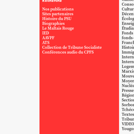
Recherche
Conso
Nos publications
Cultur
Sites partenaires
Décent
Histoire du PSU
Écolog
Biographies
Ensei
Le Maltais Rouge
Étudi
IED
Fonds
AAVPF
fonds-
ATS
Franc
Collection de Tribune Socialiste
Histoi
Conférences audio du CPFS
Immig
Intern
Intern
Logem
Marxi
Mouve
Moyen
Nucléa
Presse
Région
Sectio
Sorbo
Tchéc
Textes
Tribun
VIDE
Yougos