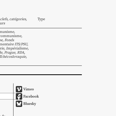
clefs, catégories,
Type
urs
munisme
,
communisme
,
pe
,
Fonds
entaire ITS/PSU
,
rie
,
Impérialisme
,
de
,
Prague
,
RDA
,
Tchécoslovaquie
,
Vimeo
Facebook
Bluesky