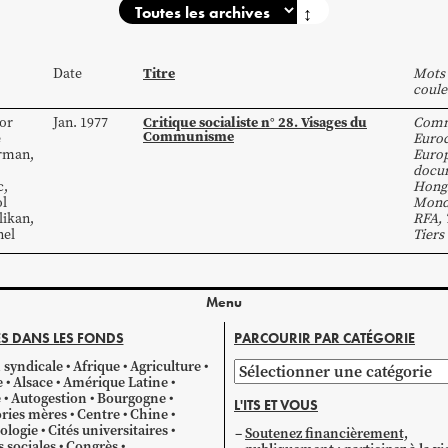
↕
Titre
Date
Mots 
coule
Critique socialiste n° 28. Visages du
or
Jan. 1977
Com
Communisme
e
Euro
rman
,
Euro
docum
c
,
Hong
ol
Mon
likan
,
RFA
,
nel
Tiers
Menu
S DANS LES FONDS
PARCOURIR PAR CATÉGORIE
 syndicale
Afrique
Agriculture
Parcourir
e
Alsace
Amérique Latine
par
e
Autogestion
Bourgogne
L'ITS ET VOUS
catégorie
ries mères
Centre
Chine
ologie
Cités universitaires
Soutenez financièrement,
s sociales
Congrès