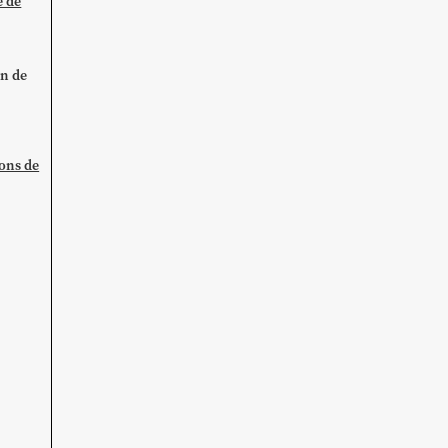
e de
on de
ions de