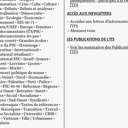
publiquement ; participez à la vi
mmation
Crise
Cuba
Culture
l'ITS
e
Débats
Débats et analyses
ralisation
Démocratie
ACCÈS AUX NEWLETTERS
ie
Ecologie
Économie
Accédez aux lettres d'informati
gnement
ESU 60-71
l'ITS
ants/UNEF
Europe
Femmes
Abonnez vous
 documentaire ITS/PSU
documentaire-its-psu
LES PUBLICATIONS DE L'ITS
he-comté
Grandes écoles
re du PSU
Hommage
Voir les sommaires des Publicat
ration
International
l'ITS
ational (étudiant)
ational ESU
Israël
Jeunes
ent
Lorraine
Lycées
sme
Mixité
ment politique de masse
 Orient
Nord
Normandie
ire
Palestine
Parti
Police
PSU 60-90
Réformes
Régions
s Ouest
Retraites
Santé
ns
Social
Socialisme
nne
Sud-Ouest
Syndicats
oslovaquie
Textes de références
 théoriques
Transition
Travail
e Socialiste
Université
URSS
O
Vietnam
Ville / Urbanisme
lavie