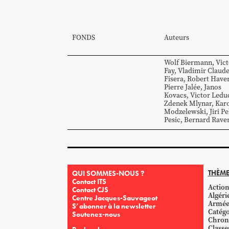
FONDS
Auteurs
Wolf
Biermann
,
Vict
Fay
,
Vladimir Claud
Fisera
,
Robert
Have
Pierre
Jalée
,
Janos
Kovacs
,
Victor
Ledu
Zdenek
Mlynar
,
Kar
Modzelewski
,
Jiri
Pe
Pesic
,
Bernard
Rave
THÈME
QUI SOMMES-NOUS ?
Contact ITS
Action
Contact CJS
Algéri
Centre Jacques-Sauvageot
Armé
S’abonner à la newsletter
Catégo
Soutenez-nous
Chron
Classe