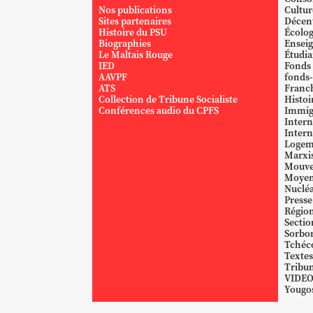
Nos publications
Cultur
Sites partenaires
Décent
Histoire du PSU
Écolog
Biographies
Ensei
Le Maltais Rouge
Étudi
IED
Fonds
AAVPF
fonds-
ATS
Franc
Collection de Tribune Socialiste
Histoi
Conférences audio du CPFS
Immig
Intern
Intern
Logem
Marxi
Mouve
Moyen
Nucléa
Presse
Région
Sectio
Sorbo
Tchéc
Textes
Tribun
VIDE
Yougos