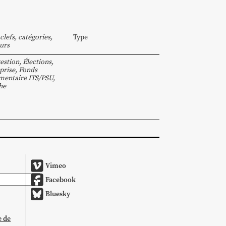
clefs, catégories,
Type
urs
estion
,
Élections
,
prise
,
Fonds
entaire ITS/PSU
,
he
Vimeo
Facebook
Bluesky
e de