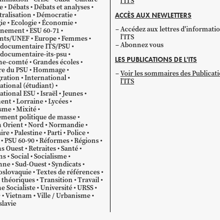
l'ITS
e
Débats
Débats et analyses
ralisation
Démocratie
ACCÈS AUX NEWLETTERS
ie
Ecologie
Économie
Accédez aux lettres d'informati
gnement
ESU 60-71
l'ITS
ants/UNEF
Europe
Femmes
Abonnez vous
 documentaire ITS/PSU
documentaire-its-psu
LES PUBLICATIONS DE L'ITS
he-comté
Grandes écoles
re du PSU
Hommage
Voir les sommaires des Publicat
ration
International
l'ITS
ational (étudiant)
ational ESU
Israël
Jeunes
ent
Lorraine
Lycées
sme
Mixité
ment politique de masse
 Orient
Nord
Normandie
ire
Palestine
Parti
Police
PSU 60-90
Réformes
Régions
s Ouest
Retraites
Santé
ns
Social
Socialisme
nne
Sud-Ouest
Syndicats
oslovaquie
Textes de références
 théoriques
Transition
Travail
e Socialiste
Université
URSS
O
Vietnam
Ville / Urbanisme
lavie