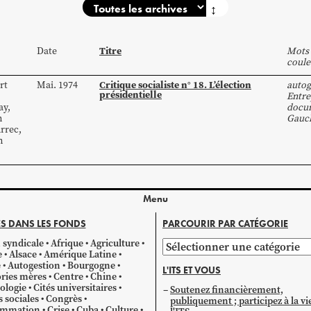
↕
Titre
Date
Mots 
coule
Critique socialiste n° 18. L’élection
rt
Mai. 1974
autog
présidentielle
Entre
ay
,
docum
n
Gauc
rrec
,
n
Menu
S DANS LES FONDS
PARCOURIR PAR CATÉGORIE
 syndicale
Afrique
Agriculture
Parcourir
e
Alsace
Amérique Latine
par
e
Autogestion
Bourgogne
L'ITS ET VOUS
catégorie
ries mères
Centre
Chine
ologie
Cités universitaires
Soutenez financièrement,
s sociales
Congrès
publiquement ; participez à la vi
mmation
Crise
Cuba
Culture