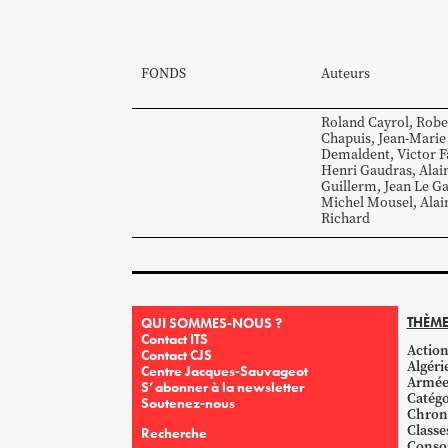
FONDS
Auteurs
Roland
Cayrol
,
Robe
Chapuis
,
Jean-Marie
Demaldent
,
Victor
F
Henri
Gaudras
,
Alai
Guillerm
,
Jean
Le Ga
Michel
Mousel
,
Alai
Richard
THÈME
QUI SOMMES-NOUS ?
Contact ITS
Action
Contact CJS
Algéri
Centre Jacques-Sauvageot
Armé
S’abonner à la newsletter
Catégo
Soutenez-nous
Chron
Classe
Recherche
Conso