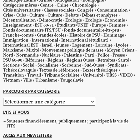
Amérique Latine
Armée
Autogestion
Bourgogne
Catégories mères
Centre
Chine
Chronologie
Cités universitaires
Classes sociales
Congrès
Consommation
Crise
Cuba
Culture
Culture
Débats
Débats et analyses
Décentralisation
Démocratie
Écologie
Ecologie
Économie
Enseignement
ESU 60-71
Étudiants/UNEF
Europe
Femmes
Fonds documentaire ITS/PSU
fonds-documentaire-its-psu
Franche-comté
Grandes écoles
Histoire du PSU
Hommage
Immigration
International
International (étudiant)
International ESU
Israël
Jeunes
Logement
Lorraine
Lycées
Marxisme
Mixité
Mouvement politique de masse
Moyen Orient
Nord
Normandie
Nucléaire
Palestine
Parti
Police
Presse
PSU 60-90
Réformes
Régions
Régions Ouest
Retraites
Santé
Sections
Social
Socialisme
Sorbonne
Sud-Ouest
Syndicats
Tchécoslovaquie
Textes de références
Textes théoriques
Transition
Travail
Tribune Socialiste
Université
URSS
VIDEO
Vietnam
Ville / Urbanisme
Yougoslavie
PARCOURIR PAR CATÉGORIE
Parcourir
par
L'ITS ET VOUS
catégorie
Soutenez financièrement, publiquement ; participez à la vie de
l'ITS
ACCÈS AUX NEWLETTERS