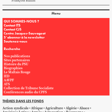
François
Ruffin
Menu
QUI SOMMES-NOUS ?
Contact ITS
Contact CJS
Centre Jacques-Sauvageot
S’abonner à la newsletter
Soutenez-nous
Recherche
Nos publications
Sites partenaires
Histoire du PSU
Biographies
Le Maltais Rouge
IED
AAVPF
ATS
Collection de Tribune Socialiste
Conférences audio du CPFS
THÈMES DANS LES FONDS
Action syndicale
Afrique
Agriculture
Algérie
Alsace