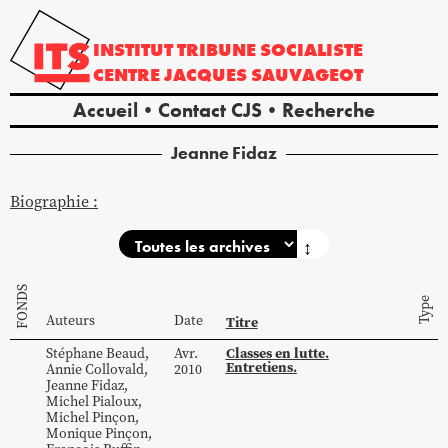
INSTITUT
TRIBUNE
SOCIALISTE
CENTRE
JACQUES
SAUVAGEOT
Accueil
Contact CJS
Recherche
Jeanne
Fidaz
Biographie :
↕
FONDS
Type
Auteurs
Date
Titre
Classes en lutte.
Stéphane
Beaud
,
Avr.
Entretiens.
Annie
Collovald
,
2010
Jeanne
Fidaz
,
Michel
Pialoux
,
Michel
Pinçon
,
Monique
Pinçon
,