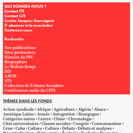
QUI SOMMES-NOUS ?
Contact ITS
Contact CJS
Centre Jacques-Sauvageot
S’abonner à la newsletter
Soutenez-nous
Recherche
Nos publications
Sites partenaires
Histoire du PSU
Biographies
Le Maltais Rouge
IED
AAVPF
ATS
Collection de Tribune Socialiste
Conférences audio du CPFS
THÈMES DANS LES FONDS
Action syndicale
Afrique
Agriculture
Algérie
Alsace
Amérique Latine
Armée
Autogestion
Bourgogne
Catégories mères
Centre
Chine
Chronologie
Cités universitaires
Classes sociales
Congrès
Consommation
Crise
Cuba
Culture
Culture
Débats
Débats et analyses