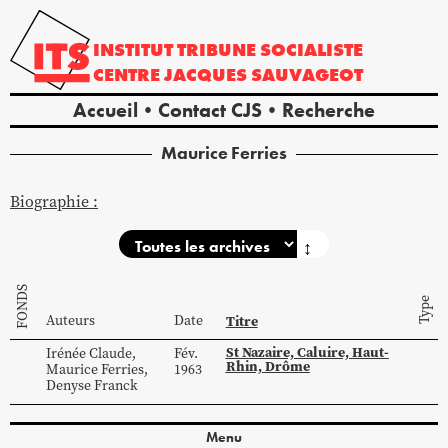
INSTITUT
TRIBUNE
SOCIALISTE
CENTRE
JACQUES
SAUVAGEOT
Accueil
Contact CJS
Recherche
Maurice
Ferries
Biographie :
↕
FONDS
Type
Auteurs
Date
Titre
St Nazaire, Caluire, Haut-
Irénée
Claude
,
Fév.
Rhin, Drôme
Maurice
Ferries
,
1963
Denyse
Franck
Menu