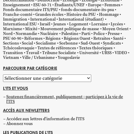
Décentralisation
Démocratie
Écologie
Ecologie
Économie
Enseignement
ESU 60-71
Étudiants/UNEF
Europe
Femmes
Fonds documentaire ITS/PSU
fonds-documentaire-its-psu
Franche-comté
Grandes écoles
Histoire du PSU
Hommage
Immigration
International
International (étudiant)
International ESU
Israël
Jeunes
Logement
Lorraine
Lycées
Marxisme
Mixité
Mouvement politique de masse
Moyen Orient
Nord
Normandie
Nucléaire
Palestine
Parti
Police
Presse
PSU 60-90
Réformes
Régions
Régions Ouest
Retraites
Santé
Sections
Social
Socialisme
Sorbonne
Sud-Ouest
Syndicats
Tchécoslovaquie
Textes de références
Textes théoriques
Transition
Travail
Tribune Socialiste
Université
URSS
VIDEO
Vietnam
Ville / Urbanisme
Yougoslavie
PARCOURIR PAR CATÉGORIE
Parcourir
par
L'ITS ET VOUS
catégorie
Soutenez financièrement, publiquement ; participez à la vie de
l'ITS
ACCÈS AUX NEWLETTERS
Accédez aux lettres d'information de l'ITS
Abonnez vous
LES PUBLICATIONS DE L'ITS