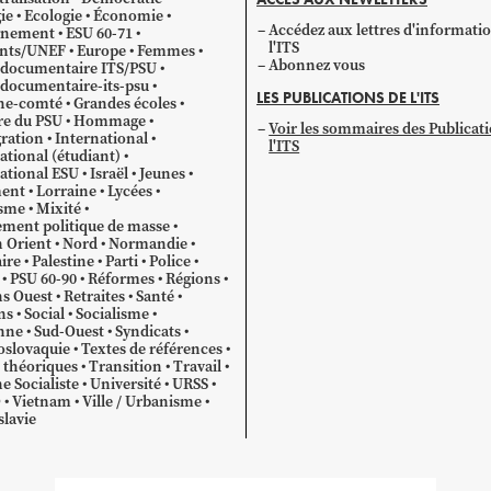
ie
Ecologie
Économie
Accédez aux lettres d'informati
gnement
ESU 60-71
l'ITS
ants/UNEF
Europe
Femmes
Abonnez vous
 documentaire ITS/PSU
documentaire-its-psu
LES PUBLICATIONS DE L'ITS
he-comté
Grandes écoles
re du PSU
Hommage
Voir les sommaires des Publicat
ration
International
l'ITS
ational (étudiant)
ational ESU
Israël
Jeunes
ent
Lorraine
Lycées
sme
Mixité
ment politique de masse
 Orient
Nord
Normandie
ire
Palestine
Parti
Police
PSU 60-90
Réformes
Régions
s Ouest
Retraites
Santé
ns
Social
Socialisme
nne
Sud-Ouest
Syndicats
oslovaquie
Textes de références
 théoriques
Transition
Travail
e Socialiste
Université
URSS
O
Vietnam
Ville / Urbanisme
lavie