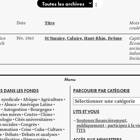
↕
Titre
Date
Mots 
coule
St Nazaire, Caluire, Haut-Rhin, Drôme
ice
Fév. 1963
Capit
nck
Écon
socia
indus
Socia
Menu
S DANS LES FONDS
PARCOURIR PAR CATÉGORIE
 syndicale
Afrique
Agriculture
Parcourir
e
Alsace
Amérique Latine
par
e
Autogestion
Bourgogne
L'ITS ET VOUS
catégorie
ries mères
Centre
Chine
ologie
Cités universitaires
Soutenez financièrement,
s sociales
Congrès
publiquement ; participez à la vi
mmation
Crise
Cuba
Culture
l'ITS
e
Débats
Débats et analyses
ralisation
Démocratie
ACCÈS AUX NEWLETTERS