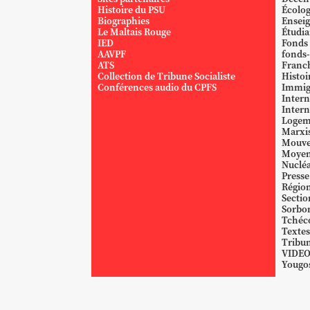
Histoire du PSU
Écolog
Biographies
Ensei
Le Maltais Rouge
Étudi
IED
Fonds
AAVPF
fonds-
ATS
Franc
Collection de Tribune Socialiste
Histoi
Conférences audio du CPFS
Immig
Intern
Intern
Logem
Marxi
Mouve
Moyen
Nucléa
Presse
Région
Sectio
Sorbo
Tchéc
Textes
Tribun
VIDE
Yougos