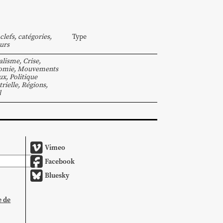
clefs, catégories,
Type
urs
alisme
,
Crise
,
omie
,
Mouvements
ux
,
Politique
trielle
,
Régions
,
l
Vimeo
Facebook
Bluesky
e de