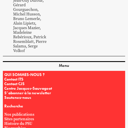
Jean-Guy
Dufour
,
Gérard
Gourguechon
,
Michel
Husson
,
Bruno
Lemerle
,
Alain
Lipietz
,
Jacques
Mazier
,
Madeleine
Rebérioux
,
Patrick
Rosemblatt
,
Pierre
Salama
,
Serge
Volkof
Menu
QUI SOMMES-NOUS ?
Contact ITS
Contact CJS
Centre Jacques-Sauvageot
S’abonner à la newsletter
Soutenez-nous
Recherche
Nos publications
Sites partenaires
Histoire du PSU