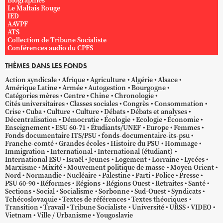
Biographies
Le Maltais Rouge
IED
AAVPF
ATS
Collection de Tribune Socialiste
Conférences audio du CPFS
THÈMES DANS LES FONDS
Action syndicale
Afrique
Agriculture
Algérie
Alsace
Amérique Latine
Armée
Autogestion
Bourgogne
Catégories mères
Centre
Chine
Chronologie
Cités universitaires
Classes sociales
Congrès
Consommation
Crise
Cuba
Culture
Culture
Débats
Débats et analyses
Décentralisation
Démocratie
Écologie
Ecologie
Économie
Enseignement
ESU 60-71
Étudiants/UNEF
Europe
Femmes
Fonds documentaire ITS/PSU
fonds-documentaire-its-psu
Franche-comté
Grandes écoles
Histoire du PSU
Hommage
Immigration
International
International (étudiant)
International ESU
Israël
Jeunes
Logement
Lorraine
Lycées
Marxisme
Mixité
Mouvement politique de masse
Moyen Orient
Nord
Normandie
Nucléaire
Palestine
Parti
Police
Presse
PSU 60-90
Réformes
Régions
Régions Ouest
Retraites
Santé
Sections
Social
Socialisme
Sorbonne
Sud-Ouest
Syndicats
Tchécoslovaquie
Textes de références
Textes théoriques
Transition
Travail
Tribune Socialiste
Université
URSS
VIDEO
Vietnam
Ville / Urbanisme
Yougoslavie