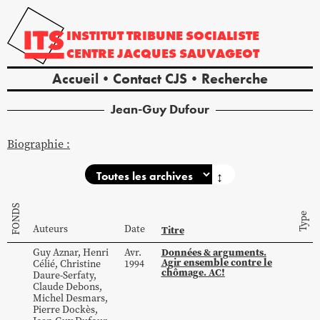
INSTITUT
TRIBUNE
SOCIALISTE
CENTRE
JACQUES
SAUVAGEOT
Accueil
Contact CJS
Recherche
Jean-Guy
Dufour
Biographie :
↕
FONDS
Type
Auteurs
Date
Titre
Données & arguments.
Guy
Aznar
,
Henri
Avr.
Agir ensemble contre le
Célié
,
Christine
1994
chômage. AC!
Daure-Serfaty
,
Claude
Debons
,
Michel
Desmars
,
Pierre
Dockès
,