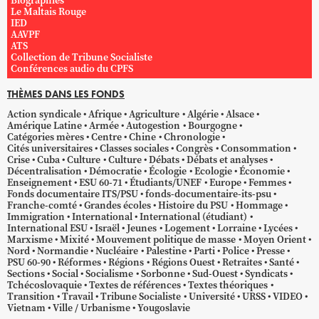
Biographies
Le Maltais Rouge
IED
AAVPF
ATS
Collection de Tribune Socialiste
Conférences audio du CPFS
THÈMES DANS LES FONDS
Action syndicale
Afrique
Agriculture
Algérie
Alsace
Amérique Latine
Armée
Autogestion
Bourgogne
Catégories mères
Centre
Chine
Chronologie
Cités universitaires
Classes sociales
Congrès
Consommation
Crise
Cuba
Culture
Culture
Débats
Débats et analyses
Décentralisation
Démocratie
Écologie
Ecologie
Économie
Enseignement
ESU 60-71
Étudiants/UNEF
Europe
Femmes
Fonds documentaire ITS/PSU
fonds-documentaire-its-psu
Franche-comté
Grandes écoles
Histoire du PSU
Hommage
Immigration
International
International (étudiant)
International ESU
Israël
Jeunes
Logement
Lorraine
Lycées
Marxisme
Mixité
Mouvement politique de masse
Moyen Orient
Nord
Normandie
Nucléaire
Palestine
Parti
Police
Presse
PSU 60-90
Réformes
Régions
Régions Ouest
Retraites
Santé
Sections
Social
Socialisme
Sorbonne
Sud-Ouest
Syndicats
Tchécoslovaquie
Textes de références
Textes théoriques
Transition
Travail
Tribune Socialiste
Université
URSS
VIDEO
Vietnam
Ville / Urbanisme
Yougoslavie