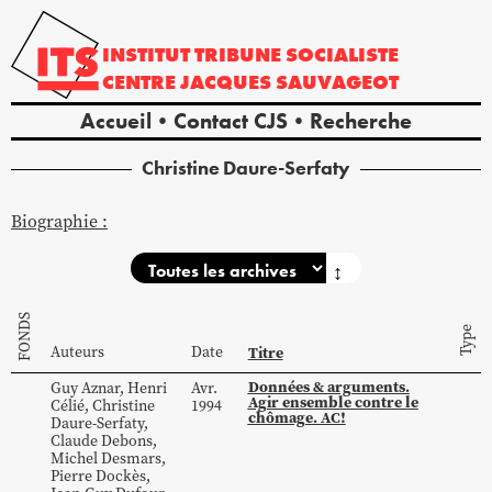
INSTITUT
TRIBUNE
SOCIALISTE
CENTRE
JACQUES
SAUVAGEOT
Accueil
Contact CJS
Recherche
Christine
Daure-Serfaty
Biographie :
↕
FONDS
Type
Auteurs
Date
Titre
Données & arguments.
Guy
Aznar
,
Henri
Avr.
Agir ensemble contre le
Célié
,
Christine
1994
chômage. AC!
Daure-Serfaty
,
Claude
Debons
,
Michel
Desmars
,
Pierre
Dockès
,