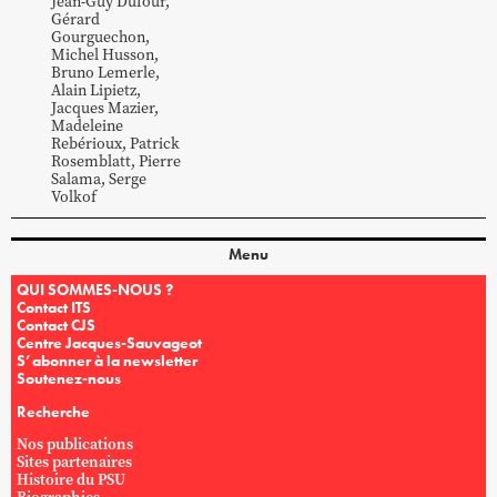
Jean-Guy
Dufour
,
Gérard
Gourguechon
,
Michel
Husson
,
Bruno
Lemerle
,
Alain
Lipietz
,
Jacques
Mazier
,
Madeleine
Rebérioux
,
Patrick
Rosemblatt
,
Pierre
Salama
,
Serge
Volkof
Menu
QUI SOMMES-NOUS ?
Contact ITS
Contact CJS
Centre Jacques-Sauvageot
S’abonner à la newsletter
Soutenez-nous
Recherche
Nos publications
Sites partenaires
Histoire du PSU