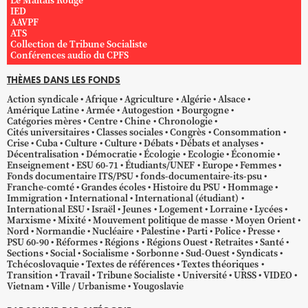
Le Maltais Rouge
IED
AAVPF
ATS
Collection de Tribune Socialiste
Conférences audio du CPFS
THÈMES DANS LES FONDS
Action syndicale
Afrique
Agriculture
Algérie
Alsace
Amérique Latine
Armée
Autogestion
Bourgogne
Catégories mères
Centre
Chine
Chronologie
Cités universitaires
Classes sociales
Congrès
Consommation
Crise
Cuba
Culture
Culture
Débats
Débats et analyses
Décentralisation
Démocratie
Écologie
Ecologie
Économie
Enseignement
ESU 60-71
Étudiants/UNEF
Europe
Femmes
Fonds documentaire ITS/PSU
fonds-documentaire-its-psu
Franche-comté
Grandes écoles
Histoire du PSU
Hommage
Immigration
International
International (étudiant)
International ESU
Israël
Jeunes
Logement
Lorraine
Lycées
Marxisme
Mixité
Mouvement politique de masse
Moyen Orient
Nord
Normandie
Nucléaire
Palestine
Parti
Police
Presse
PSU 60-90
Réformes
Régions
Régions Ouest
Retraites
Santé
Sections
Social
Socialisme
Sorbonne
Sud-Ouest
Syndicats
Tchécoslovaquie
Textes de références
Textes théoriques
Transition
Travail
Tribune Socialiste
Université
URSS
VIDEO
Vietnam
Ville / Urbanisme
Yougoslavie