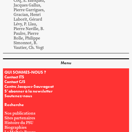
Coq
,
E.
Enriquez
,
Jacques
Gallus
,
Pierre
Garrigues
,
Gracian
,
Henri
Laborit
,
Gérard
Lévy
,
P.
Llau
,
Pierre
Naville
,
B.
Paulre
,
Pierre
Rolle
,
Philippe
Simonnot
,
R.
Vautier
,
Ch.
Vogt
Menu
QUI SOMMES-NOUS ?
Contact ITS
Contact CJS
Centre Jacques-Sauvageot
S’abonner à la newsletter
Soutenez-nous
Recherche
Nos publications
Sites partenaires
Histoire du PSU
Biographies