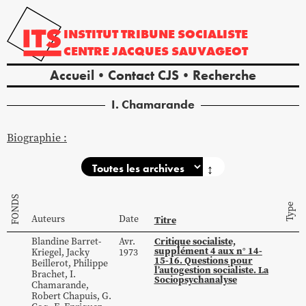
INSTITUT
TRIBUNE
SOCIALISTE
CENTRE
JACQUES
SAUVAGEOT
Accueil
Contact CJS
Recherche
I.
Chamarande
Biographie :
↕
FONDS
Type
Auteurs
Date
Titre
Critique socialiste,
Blandine
Barret-
Avr.
supplément 4 aux n° 14-
Kriegel
,
Jacky
1973
15-16. Questions pour
Beillerot
,
Philippe
l’autogestion socialiste. La
Brachet
,
I.
Sociopsychanalyse
Chamarande
,
Robert
Chapuis
,
G.