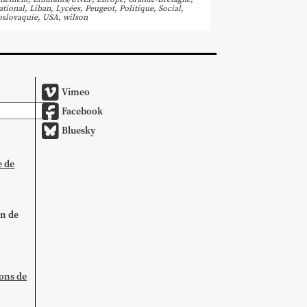
ational
,
Liban
,
Lycées
,
Peugeot
,
Politique
,
Social
,
oslovaquie
,
USA
,
wilson
Vimeo
Facebook
Bluesky
e de
on de
ions de