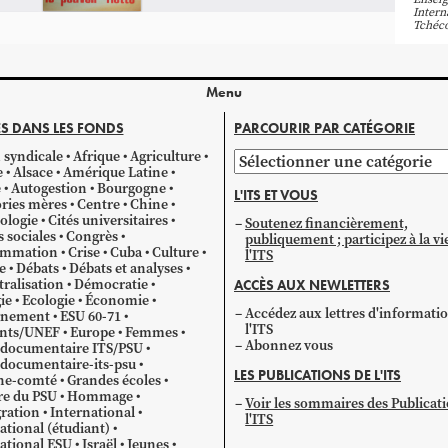
Intern
Tchéc
Menu
S DANS LES FONDS
PARCOURIR PAR CATÉGORIE
 syndicale
Afrique
Agriculture
Parcourir
e
Alsace
Amérique Latine
par
e
Autogestion
Bourgogne
L'ITS ET VOUS
catégorie
ries mères
Centre
Chine
ologie
Cités universitaires
Soutenez financièrement,
s sociales
Congrès
publiquement ; participez à la vi
mmation
Crise
Cuba
Culture
l'ITS
e
Débats
Débats et analyses
ralisation
Démocratie
ACCÈS AUX NEWLETTERS
ie
Ecologie
Économie
Accédez aux lettres d'informati
gnement
ESU 60-71
l'ITS
ants/UNEF
Europe
Femmes
Abonnez vous
 documentaire ITS/PSU
documentaire-its-psu
LES PUBLICATIONS DE L'ITS
he-comté
Grandes écoles
re du PSU
Hommage
Voir les sommaires des Publicat
ration
International
l'ITS
ational (étudiant)
ational ESU
Israël
Jeunes