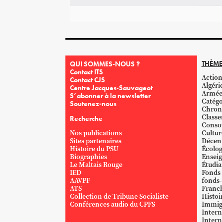
THÈME
QUI SOMMES-NOUS ?
Contact ITS
Action
Contact CJS
Algéri
Centre Jacques-Sauvageot
Armé
S’abonner à la newsletter
Catégo
Soutenez-nous
Chron
Classe
Recherche
Conso
Nos publications
Cultur
Sites partenaires
Décent
Histoire du PSU
Écolog
Biographies
Ensei
Le Maltais Rouge
Étudi
IED
Fonds
AAVPF
fonds-
ATS
Franc
Collection de Tribune Socialiste
Histoi
Conférences audio du CPFS
Immig
Intern
Intern