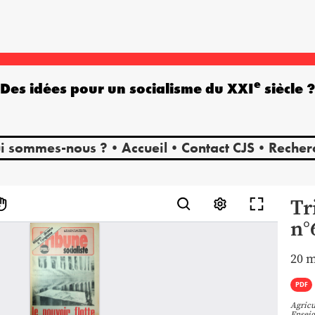
e
Des idées pour un socialisme du XXI
siècle 
i sommes-nous ?
Accueil
Contact CJS
Recher
Tr
n°
20 m
PDF
Agricu
Ensei