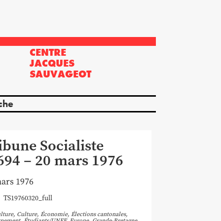
CENTRE
?
JACQUES
SAUVAGEOT
che
ibune Socialiste
694 – 20 mars 1976
ars 1976
TS19760320_full
lture
,
Culture
,
Économie
,
Élections cantonales
,
gnement
,
Étudiants/UNEF
,
Europe
,
Grande-Bretagne
,