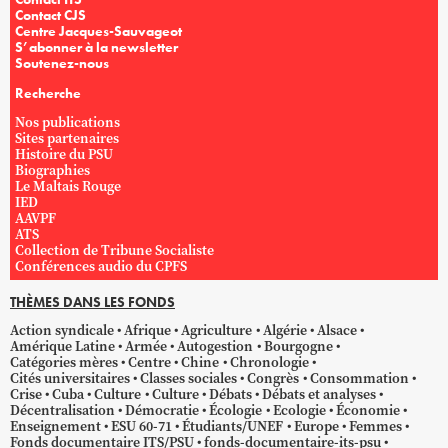
Contact CJS
Centre Jacques-Sauvageot
S’abonner à la newsletter
Soutenez-nous
Recherche
Nos publications
Sites partenaires
Histoire du PSU
Biographies
Le Maltais Rouge
IED
AAVPF
ATS
Collection de Tribune Socialiste
Conférences audio du CPFS
THÈMES DANS LES FONDS
Action syndicale
Afrique
Agriculture
Algérie
Alsace
Amérique Latine
Armée
Autogestion
Bourgogne
Catégories mères
Centre
Chine
Chronologie
Cités universitaires
Classes sociales
Congrès
Consommation
Crise
Cuba
Culture
Culture
Débats
Débats et analyses
Décentralisation
Démocratie
Écologie
Ecologie
Économie
Enseignement
ESU 60-71
Étudiants/UNEF
Europe
Femmes
Fonds documentaire ITS/PSU
fonds-documentaire-its-psu