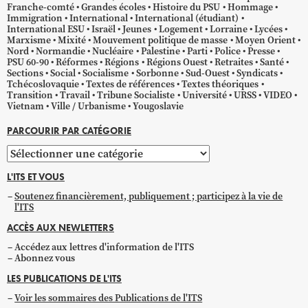
Franche-comté
Grandes écoles
Histoire du PSU
Hommage
Immigration
International
International (étudiant)
International ESU
Israël
Jeunes
Logement
Lorraine
Lycées
Marxisme
Mixité
Mouvement politique de masse
Moyen Orient
Nord
Normandie
Nucléaire
Palestine
Parti
Police
Presse
PSU 60-90
Réformes
Régions
Régions Ouest
Retraites
Santé
Sections
Social
Socialisme
Sorbonne
Sud-Ouest
Syndicats
Tchécoslovaquie
Textes de références
Textes théoriques
Transition
Travail
Tribune Socialiste
Université
URSS
VIDEO
Vietnam
Ville / Urbanisme
Yougoslavie
PARCOURIR PAR CATÉGORIE
Parcourir
par
L'ITS ET VOUS
catégorie
Soutenez financièrement, publiquement ; participez à la vie de
l'ITS
ACCÈS AUX NEWLETTERS
Accédez aux lettres d'information de l'ITS
Abonnez vous
LES PUBLICATIONS DE L'ITS
Voir les sommaires des Publications de l'ITS