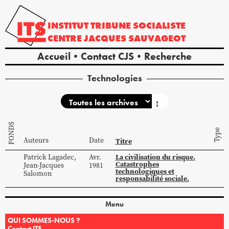
INSTITUT
TRIBUNE
SOCIALISTE
CENTRE
JACQUES
SAUVAGEOT
Accueil
Contact CJS
Recherche
Technologies
↕
FONDS
Type
Auteurs
Date
Titre
La civilisation du risque.
Patrick
Lagadec
,
Avr.
Catastrophes
Jean-Jacques
1981
technologiques et
Salomon
responsabilité sociale.
Menu
QUI SOMMES-NOUS ?
Contact ITS