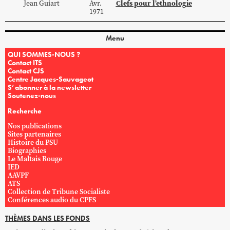
Clefs pour l’ethnologie
Jean
Guiart
Avr.
1971
Menu
QUI SOMMES-NOUS ?
Contact ITS
Contact CJS
Centre Jacques-Sauvageot
S’abonner à la newsletter
Soutenez-nous
Recherche
Nos publications
Sites partenaires
Histoire du PSU
Biographies
Le Maltais Rouge
IED
AAVPF
ATS
Collection de Tribune Socialiste
Conférences audio du CPFS
THÈMES DANS LES FONDS