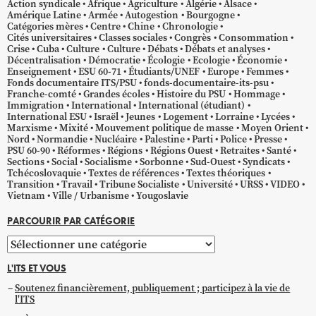
Action syndicale
Afrique
Agriculture
Algérie
Alsace
Amérique Latine
Armée
Autogestion
Bourgogne
Catégories mères
Centre
Chine
Chronologie
Cités universitaires
Classes sociales
Congrès
Consommation
Crise
Cuba
Culture
Culture
Débats
Débats et analyses
Décentralisation
Démocratie
Écologie
Ecologie
Économie
Enseignement
ESU 60-71
Étudiants/UNEF
Europe
Femmes
Fonds documentaire ITS/PSU
fonds-documentaire-its-psu
Franche-comté
Grandes écoles
Histoire du PSU
Hommage
Immigration
International
International (étudiant)
International ESU
Israël
Jeunes
Logement
Lorraine
Lycées
Marxisme
Mixité
Mouvement politique de masse
Moyen Orient
Nord
Normandie
Nucléaire
Palestine
Parti
Police
Presse
PSU 60-90
Réformes
Régions
Régions Ouest
Retraites
Santé
Sections
Social
Socialisme
Sorbonne
Sud-Ouest
Syndicats
Tchécoslovaquie
Textes de références
Textes théoriques
Transition
Travail
Tribune Socialiste
Université
URSS
VIDEO
Vietnam
Ville / Urbanisme
Yougoslavie
PARCOURIR PAR CATÉGORIE
Parcourir
par
L'ITS ET VOUS
catégorie
Soutenez financièrement, publiquement ; participez à la vie de
l'ITS