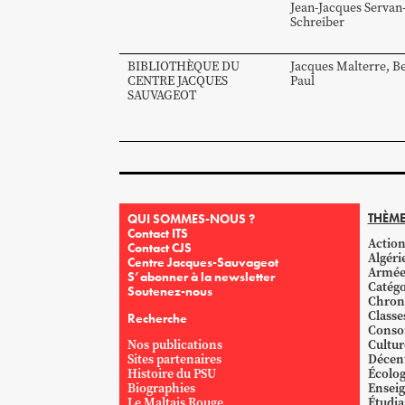
Jean-Jacques
Servan
Schreiber
BIBLIOTHÈQUE DU
Jacques
Malterre
,
Be
CENTRE JACQUES
Paul
SAUVAGEOT
THÈME
QUI SOMMES-NOUS ?
Contact ITS
Action
Contact CJS
Algéri
Centre Jacques-Sauvageot
Armé
S’abonner à la newsletter
Catégo
Soutenez-nous
Chron
Classe
Recherche
Conso
Nos publications
Cultur
Sites partenaires
Décent
Histoire du PSU
Écolog
Biographies
Ensei
Le Maltais Rouge
Étudi