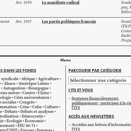
Le manifeste radical
-
Avr. 1970
fonds
psu
,
Réfo
Les partis politiques français
noist
Avr. 1957
Fond
ITS/P
Comm
Radic
Pouj
Menu
S DANS LES FONDS
PARCOURIR PAR CATÉGORIE
 syndicale
Afrique
Agriculture
Parcourir
e
Alsace
Amérique Latine
par
e
Autogestion
Bourgogne
L'ITS ET VOUS
catégorie
ries mères
Centre
Chine
ologie
Cités universitaires
Soutenez financièrement,
s sociales
Congrès
publiquement ; participez à la vi
mmation
Crise
Cuba
Culture
l'ITS
e
Débats
Débats et analyses
ralisation
Démocratie
ACCÈS AUX NEWLETTERS
ie
Ecologie
Économie
Accédez aux lettres d'informati
gnement
ESU 60-71
l'ITS
ants/UNEF
Europe
Femmes