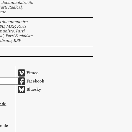
-documentaire-its-
Parti Radical
,
rme
s documentaire
SU
,
MRP
,
Parti
uniste
,
Parti
al
,
Parti Socialiste
,
adisme
,
RPF
Vimeo
Facebook
Bluesky
e de
on de