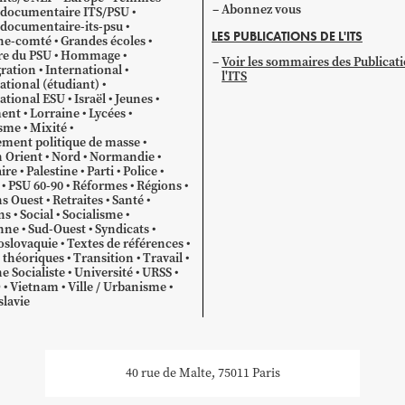
Abonnez vous
 documentaire ITS/PSU
documentaire-its-psu
LES PUBLICATIONS DE L'ITS
he-comté
Grandes écoles
re du PSU
Hommage
Voir les sommaires des Publicat
ration
International
l'ITS
ational (étudiant)
ational ESU
Israël
Jeunes
ent
Lorraine
Lycées
sme
Mixité
ment politique de masse
 Orient
Nord
Normandie
ire
Palestine
Parti
Police
PSU 60-90
Réformes
Régions
s Ouest
Retraites
Santé
ns
Social
Socialisme
nne
Sud-Ouest
Syndicats
oslovaquie
Textes de références
 théoriques
Transition
Travail
e Socialiste
Université
URSS
O
Vietnam
Ville / Urbanisme
lavie
40 rue de Malte, 75011 Paris