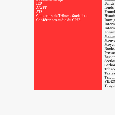
IED
Fonds
AAVPF
fonds-
ATS
Franc
Collection de Tribune Socialiste
Histoi
Conférences audio du CPFS
Immig
Intern
Intern
Logem
Marxi
Mouve
Moyen
Nucléa
Presse
Région
Sectio
Sorbo
Tchéc
Textes
Tribun
VIDE
Yougos