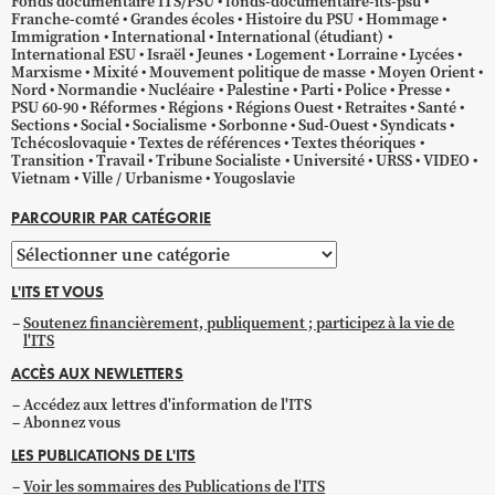
Fonds documentaire ITS/PSU
fonds-documentaire-its-psu
Franche-comté
Grandes écoles
Histoire du PSU
Hommage
Immigration
International
International (étudiant)
International ESU
Israël
Jeunes
Logement
Lorraine
Lycées
Marxisme
Mixité
Mouvement politique de masse
Moyen Orient
Nord
Normandie
Nucléaire
Palestine
Parti
Police
Presse
PSU 60-90
Réformes
Régions
Régions Ouest
Retraites
Santé
Sections
Social
Socialisme
Sorbonne
Sud-Ouest
Syndicats
Tchécoslovaquie
Textes de références
Textes théoriques
Transition
Travail
Tribune Socialiste
Université
URSS
VIDEO
Vietnam
Ville / Urbanisme
Yougoslavie
PARCOURIR PAR CATÉGORIE
Parcourir
par
L'ITS ET VOUS
catégorie
Soutenez financièrement, publiquement ; participez à la vie de
l'ITS
ACCÈS AUX NEWLETTERS
Accédez aux lettres d'information de l'ITS
Abonnez vous
LES PUBLICATIONS DE L'ITS
Voir les sommaires des Publications de l'ITS