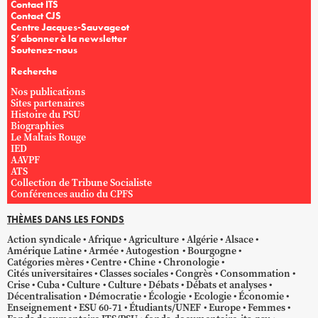
Contact ITS
Contact CJS
Centre Jacques-Sauvageot
S’abonner à la newsletter
Soutenez-nous
Recherche
Nos publications
Sites partenaires
Histoire du PSU
Biographies
Le Maltais Rouge
IED
AAVPF
ATS
Collection de Tribune Socialiste
Conférences audio du CPFS
THÈMES DANS LES FONDS
Action syndicale
Afrique
Agriculture
Algérie
Alsace
Amérique Latine
Armée
Autogestion
Bourgogne
Catégories mères
Centre
Chine
Chronologie
Cités universitaires
Classes sociales
Congrès
Consommation
Crise
Cuba
Culture
Culture
Débats
Débats et analyses
Décentralisation
Démocratie
Écologie
Ecologie
Économie
Enseignement
ESU 60-71
Étudiants/UNEF
Europe
Femmes