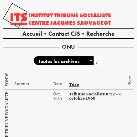
INSTITUT
TRIBUNE
SOCIALISTE
CENTRE
JACQUES
SAUVAGEOT
Accueil
Contact CJS
Recherche
ONU
↕
FONDS
Type
Auteurs
Date
Titre
Tribune Socialiste n°22 – 6
Oct.
COLLECTION DE TRIBUNE SOCIALISTE
octobre 1960
1960