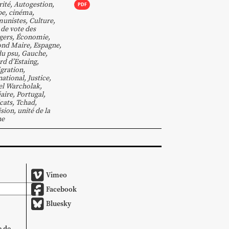
rité
,
Autogestion
,
PDF
be
,
cinéma
,
unistes
,
Culture
,
 de vote des
gers
,
Économie
,
nd Maire
,
Espagne
,
du psu
,
Gauche
,
rd d’Estaing
,
gration
,
national
,
Justice
,
el Warcholak
,
aire
,
Portugal
,
cats
,
Tchad
,
ision
,
unité de la
he
Vimeo
Facebook
Bluesky
e de