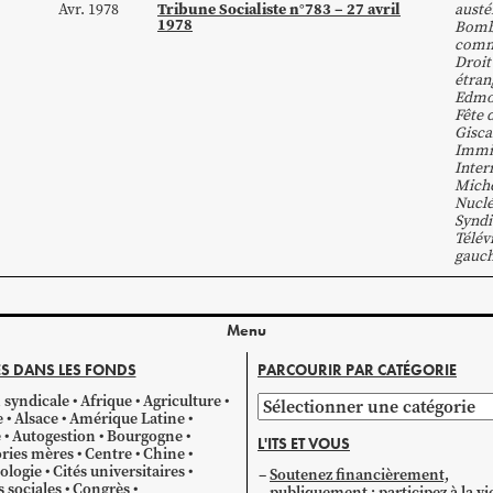
Tribune Socialiste n°783 – 27 avril
Avr. 1978
austé
1978
Bom
comm
Droit
étran
Edmo
Fête 
Gisca
Immi
Inter
Mich
Nuclé
Syndi
Télév
gauc
Menu
S DANS LES FONDS
PARCOURIR PAR CATÉGORIE
 syndicale
Afrique
Agriculture
Parcourir
e
Alsace
Amérique Latine
par
e
Autogestion
Bourgogne
L'ITS ET VOUS
catégorie
ries mères
Centre
Chine
ologie
Cités universitaires
Soutenez financièrement,
s sociales
Congrès
publiquement ; participez à la vi