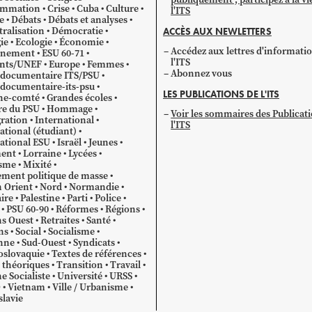
mmation
Crise
Cuba
Culture
l'ITS
e
Débats
Débats et analyses
ralisation
Démocratie
ACCÈS AUX NEWLETTERS
ie
Ecologie
Économie
Accédez aux lettres d'informati
gnement
ESU 60-71
l'ITS
ants/UNEF
Europe
Femmes
Abonnez vous
 documentaire ITS/PSU
documentaire-its-psu
LES PUBLICATIONS DE L'ITS
he-comté
Grandes écoles
re du PSU
Hommage
Voir les sommaires des Publicat
ration
International
l'ITS
ational (étudiant)
ational ESU
Israël
Jeunes
ent
Lorraine
Lycées
sme
Mixité
ment politique de masse
 Orient
Nord
Normandie
ire
Palestine
Parti
Police
PSU 60-90
Réformes
Régions
s Ouest
Retraites
Santé
ns
Social
Socialisme
nne
Sud-Ouest
Syndicats
oslovaquie
Textes de références
 théoriques
Transition
Travail
e Socialiste
Université
URSS
O
Vietnam
Ville / Urbanisme
lavie