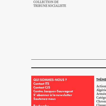
COLLECTION DE
TRIBUNE SOCIALISTE
THÈME
QUI SOMMES-NOUS ?
Contact ITS
Action
Contact CJS
Algéri
Centre Jacques-Sauvageot
Armé
S’abonner à la newsletter
Catégo
Soutenez-nous
Chron
Classe
Recherche