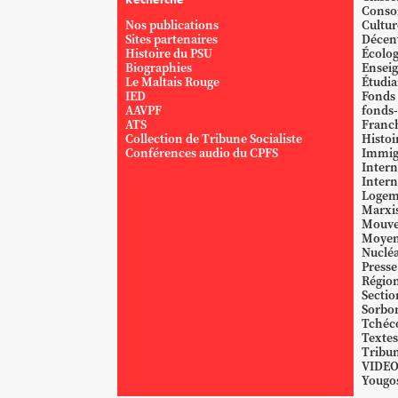
Conso
Nos publications
Cultur
Sites partenaires
Décent
Histoire du PSU
Écolog
Biographies
Ensei
Le Maltais Rouge
Étudi
IED
Fonds
AAVPF
fonds-
ATS
Franc
Collection de Tribune Socialiste
Histoi
Conférences audio du CPFS
Immig
Intern
Intern
Logem
Marxi
Mouve
Moyen
Nucléa
Presse
Région
Sectio
Sorbo
Tchéc
Textes
Tribun
VIDE
Yougos