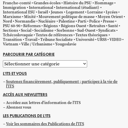
Franche-comté
Grandes écoles
Histoire du PSU
Hommage
Immigration
International
International (étudiant)
International ESU
Israël
Jeunes
Logement
Lorraine
Lycées
Marxisme
Mixité
Mouvement politique de masse
Moyen Orient
Nord
Normandie
Nucléaire
Palestine
Parti
Police
Presse
PSU 60-90
Réformes
Régions
Régions Ouest
Retraites
Santé
Sections
Social
Socialisme
Sorbonne
Sud-Ouest
Syndicats
Tchécoslovaquie
Textes de références
Textes théoriques
Transition
Travail
Tribune Socialiste
Université
URSS
VIDEO
Vietnam
Ville / Urbanisme
Yougoslavie
PARCOURIR PAR CATÉGORIE
Parcourir
par
L'ITS ET VOUS
catégorie
Soutenez financièrement, publiquement ; participez à la vie de
l'ITS
ACCÈS AUX NEWLETTERS
Accédez aux lettres d'information de l'ITS
Abonnez vous
LES PUBLICATIONS DE L'ITS
Voir les sommaires des Publications de l'ITS