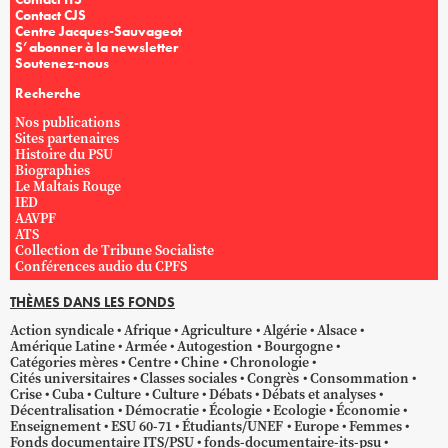
Contact CJS
Centre Jacques-Sauvageot
S’abonner à la newsletter
Soutenez-nous
Recherche
Nos publications
Sites partenaires
Histoire du PSU
Biographies
Le Maltais Rouge
IED
AAVPF
ATS
Collection de Tribune Socialiste
Conférences audio du CPFS
THÈMES DANS LES FONDS
Action syndicale
Afrique
Agriculture
Algérie
Alsace
Amérique Latine
Armée
Autogestion
Bourgogne
Catégories mères
Centre
Chine
Chronologie
Cités universitaires
Classes sociales
Congrès
Consommation
Crise
Cuba
Culture
Culture
Débats
Débats et analyses
Décentralisation
Démocratie
Écologie
Ecologie
Économie
Enseignement
ESU 60-71
Étudiants/UNEF
Europe
Femmes
Fonds documentaire ITS/PSU
fonds-documentaire-its-psu