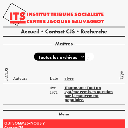
INSTITUT
TRIBUNE
SOCIALISTE
CENTRE
JACQUES
SAUVAGEOT
Accueil
Contact CJS
Recherche
Maîtres
↕
FONDS
Type
Auteurs
Date
Titre
Hautmont : Tout un
Avr.
système remis en question
1971
par le mouvement
populaire.
Menu
QUI SOMMES-NOUS ?
Contact ITS