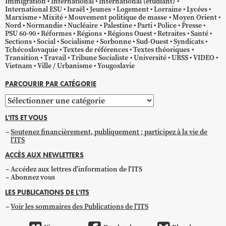
Immigration
International
International (étudiant)
International ESU
Israël
Jeunes
Logement
Lorraine
Lycées
Marxisme
Mixité
Mouvement politique de masse
Moyen Orient
Nord
Normandie
Nucléaire
Palestine
Parti
Police
Presse
PSU 60-90
Réformes
Régions
Régions Ouest
Retraites
Santé
Sections
Social
Socialisme
Sorbonne
Sud-Ouest
Syndicats
Tchécoslovaquie
Textes de références
Textes théoriques
Transition
Travail
Tribune Socialiste
Université
URSS
VIDEO
Vietnam
Ville / Urbanisme
Yougoslavie
PARCOURIR PAR CATÉGORIE
Parcourir
par
L'ITS ET VOUS
catégorie
Soutenez financièrement, publiquement ; participez à la vie de
l'ITS
ACCÈS AUX NEWLETTERS
Accédez aux lettres d'information de l'ITS
Abonnez vous
LES PUBLICATIONS DE L'ITS
Voir les sommaires des Publications de l'ITS