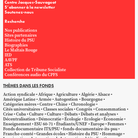
Centre Jacques-Sauvageot
S’abonner à la newsletter
Soutenez-nous
Recherche
Nos publications
Sites partenaires
Histoire du PSU
Biographies
Le Maltais Rouge
IED
AAVPF
ATS
Collection de Tribune Socialiste
Conférences audio du CPFS
THÈMES DANS LES FONDS
Action syndicale
Afrique
Agriculture
Algérie
Alsace
Amérique Latine
Armée
Autogestion
Bourgogne
Catégories mères
Centre
Chine
Chronologie
Cités universitaires
Classes sociales
Congrès
Consommation
Crise
Cuba
Culture
Culture
Débats
Débats et analyses
Décentralisation
Démocratie
Écologie
Ecologie
Économie
Enseignement
ESU 60-71
Étudiants/UNEF
Europe
Femmes
Fonds documentaire ITS/PSU
fonds-documentaire-its-psu
Franche-comté
Grandes écoles
Histoire du PSU
Hommage