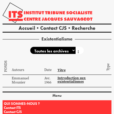
INSTITUT
TRIBUNE
SOCIALISTE
CENTRE
JACQUES
SAUVAGEOT
Accueil
Contact CJS
Recherche
Existentialisme
↕
FONDS
Type
Auteurs
Date
Titre
Introduction aux
Emmanuel
Avr.
existentialismes
Mounier
1966
Menu
QUI SOMMES-NOUS ?
Contact ITS
Contact CJS