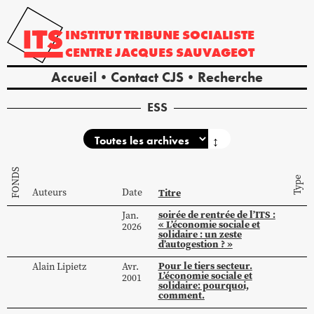
INSTITUT
TRIBUNE
SOCIALISTE
CENTRE
JACQUES
SAUVAGEOT
Accueil
Contact CJS
Recherche
ESS
↕
FONDS
Type
Auteurs
Date
Titre
soirée de rentrée de l’ITS :
Jan.
« L’économie sociale et
2026
solidaire : un zeste
d’autogestion ? »
Pour le tiers secteur.
Alain
Lipietz
Avr.
L’économie sociale et
2001
solidaire: pourquoi,
comment.