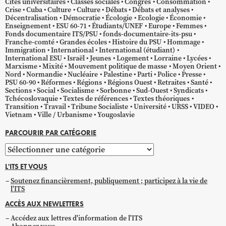
Cités universitaires
Classes sociales
Congrès
Consommation
Crise
Cuba
Culture
Culture
Débats
Débats et analyses
Décentralisation
Démocratie
Écologie
Ecologie
Économie
Enseignement
ESU 60-71
Étudiants/UNEF
Europe
Femmes
Fonds documentaire ITS/PSU
fonds-documentaire-its-psu
Franche-comté
Grandes écoles
Histoire du PSU
Hommage
Immigration
International
International (étudiant)
International ESU
Israël
Jeunes
Logement
Lorraine
Lycées
Marxisme
Mixité
Mouvement politique de masse
Moyen Orient
Nord
Normandie
Nucléaire
Palestine
Parti
Police
Presse
PSU 60-90
Réformes
Régions
Régions Ouest
Retraites
Santé
Sections
Social
Socialisme
Sorbonne
Sud-Ouest
Syndicats
Tchécoslovaquie
Textes de références
Textes théoriques
Transition
Travail
Tribune Socialiste
Université
URSS
VIDEO
Vietnam
Ville / Urbanisme
Yougoslavie
PARCOURIR PAR CATÉGORIE
Parcourir
par
L'ITS ET VOUS
catégorie
Soutenez financièrement, publiquement ; participez à la vie de
l'ITS
ACCÈS AUX NEWLETTERS
Accédez aux lettres d'information de l'ITS