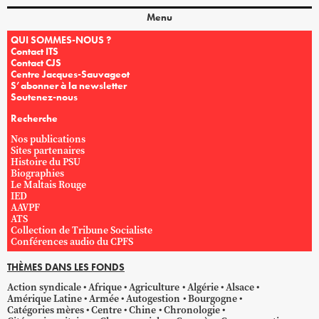
Menu
QUI SOMMES-NOUS ?
Contact ITS
Contact CJS
Centre Jacques-Sauvageot
S’abonner à la newsletter
Soutenez-nous
Recherche
Nos publications
Sites partenaires
Histoire du PSU
Biographies
Le Maltais Rouge
IED
AAVPF
ATS
Collection de Tribune Socialiste
Conférences audio du CPFS
THÈMES DANS LES FONDS
Action syndicale
Afrique
Agriculture
Algérie
Alsace
Amérique Latine
Armée
Autogestion
Bourgogne
Catégories mères
Centre
Chine
Chronologie