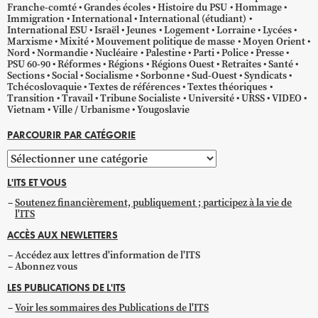
Franche-comté
Grandes écoles
Histoire du PSU
Hommage
Immigration
International
International (étudiant)
International ESU
Israël
Jeunes
Logement
Lorraine
Lycées
Marxisme
Mixité
Mouvement politique de masse
Moyen Orient
Nord
Normandie
Nucléaire
Palestine
Parti
Police
Presse
PSU 60-90
Réformes
Régions
Régions Ouest
Retraites
Santé
Sections
Social
Socialisme
Sorbonne
Sud-Ouest
Syndicats
Tchécoslovaquie
Textes de références
Textes théoriques
Transition
Travail
Tribune Socialiste
Université
URSS
VIDEO
Vietnam
Ville / Urbanisme
Yougoslavie
PARCOURIR PAR CATÉGORIE
Parcourir
par
L'ITS ET VOUS
catégorie
Soutenez financièrement, publiquement ; participez à la vie de
l'ITS
ACCÈS AUX NEWLETTERS
Accédez aux lettres d'information de l'ITS
Abonnez vous
LES PUBLICATIONS DE L'ITS
Voir les sommaires des Publications de l'ITS