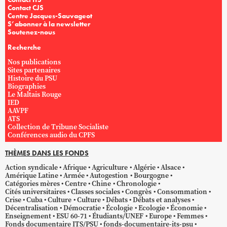
Contact CJS
Centre Jacques-Sauvageot
S’abonner à la newsletter
Soutenez-nous
Recherche
Nos publications
Sites partenaires
Histoire du PSU
Biographies
Le Maltais Rouge
IED
AAVPF
ATS
Collection de Tribune Socialiste
Conférences audio du CPFS
THÈMES DANS LES FONDS
Action syndicale
Afrique
Agriculture
Algérie
Alsace
Amérique Latine
Armée
Autogestion
Bourgogne
Catégories mères
Centre
Chine
Chronologie
Cités universitaires
Classes sociales
Congrès
Consommation
Crise
Cuba
Culture
Culture
Débats
Débats et analyses
Décentralisation
Démocratie
Écologie
Ecologie
Économie
Enseignement
ESU 60-71
Étudiants/UNEF
Europe
Femmes
Fonds documentaire ITS/PSU
fonds-documentaire-its-psu