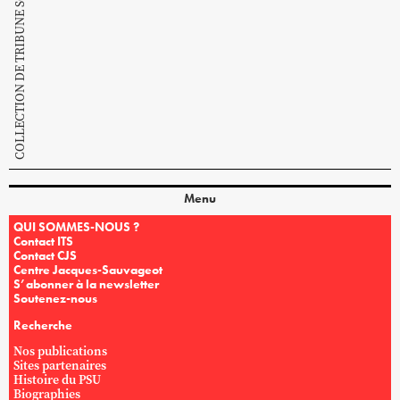
COLLECTION DE TRIBUNE SOCIALISTE
Menu
QUI SOMMES-NOUS ?
Contact ITS
Contact CJS
Centre Jacques-Sauvageot
S’abonner à la newsletter
Soutenez-nous
Recherche
Nos publications
Sites partenaires
Histoire du PSU
Biographies