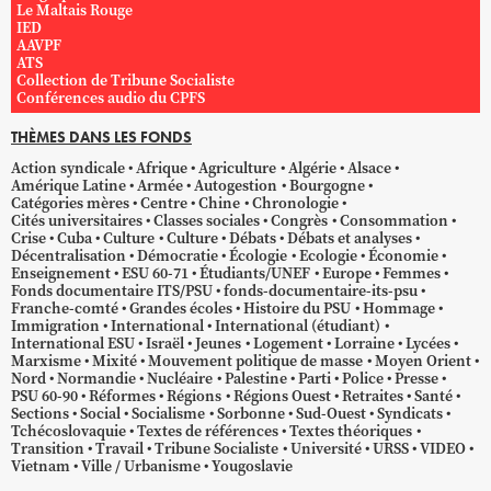
Le Maltais Rouge
IED
AAVPF
ATS
Collection de Tribune Socialiste
Conférences audio du CPFS
THÈMES DANS LES FONDS
Action syndicale
Afrique
Agriculture
Algérie
Alsace
Amérique Latine
Armée
Autogestion
Bourgogne
Catégories mères
Centre
Chine
Chronologie
Cités universitaires
Classes sociales
Congrès
Consommation
Crise
Cuba
Culture
Culture
Débats
Débats et analyses
Décentralisation
Démocratie
Écologie
Ecologie
Économie
Enseignement
ESU 60-71
Étudiants/UNEF
Europe
Femmes
Fonds documentaire ITS/PSU
fonds-documentaire-its-psu
Franche-comté
Grandes écoles
Histoire du PSU
Hommage
Immigration
International
International (étudiant)
International ESU
Israël
Jeunes
Logement
Lorraine
Lycées
Marxisme
Mixité
Mouvement politique de masse
Moyen Orient
Nord
Normandie
Nucléaire
Palestine
Parti
Police
Presse
PSU 60-90
Réformes
Régions
Régions Ouest
Retraites
Santé
Sections
Social
Socialisme
Sorbonne
Sud-Ouest
Syndicats
Tchécoslovaquie
Textes de références
Textes théoriques
Transition
Travail
Tribune Socialiste
Université
URSS
VIDEO
Vietnam
Ville / Urbanisme
Yougoslavie