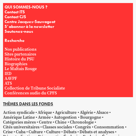
QUI SOMMES-NOUS ?
Contact ITS
Contact CJS
Centre Jacques-Sauvageot
S’abonner à la newsletter
Soutenez-nous
Recherche
Nos publications
Sites partenaires
Histoire du PSU
Biographies
Le Maltais Rouge
IED
AAVPF
ATS
Collection de Tribune Socialiste
Conférences audio du CPFS
THÈMES DANS LES FONDS
Action syndicale
Afrique
Agriculture
Algérie
Alsace
Amérique Latine
Armée
Autogestion
Bourgogne
Catégories mères
Centre
Chine
Chronologie
Cités universitaires
Classes sociales
Congrès
Consommation
Crise
Cuba
Culture
Culture
Débats
Débats et analyses