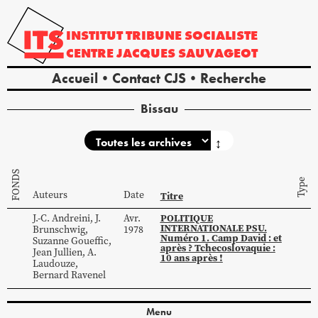
INSTITUT
TRIBUNE
SOCIALISTE
CENTRE
JACQUES
SAUVAGEOT
Accueil
Contact CJS
Recherche
Bissau
↕
FONDS
Type
Auteurs
Date
Titre
POLITIQUE
J.-C.
Andreini
,
J.
Avr.
INTERNATIONALE PSU.
Brunschwig
,
1978
Numéro 1. Camp David : et
Suzanne
Goueffic
,
après ? Tchecoslovaquie :
Jean
Jullien
,
A.
10 ans après !
Laudouze
,
Bernard
Ravenel
Menu