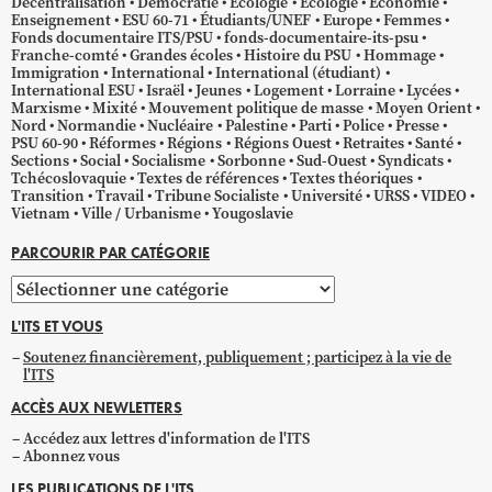
Décentralisation
Démocratie
Écologie
Ecologie
Économie
Enseignement
ESU 60-71
Étudiants/UNEF
Europe
Femmes
Fonds documentaire ITS/PSU
fonds-documentaire-its-psu
Franche-comté
Grandes écoles
Histoire du PSU
Hommage
Immigration
International
International (étudiant)
International ESU
Israël
Jeunes
Logement
Lorraine
Lycées
Marxisme
Mixité
Mouvement politique de masse
Moyen Orient
Nord
Normandie
Nucléaire
Palestine
Parti
Police
Presse
PSU 60-90
Réformes
Régions
Régions Ouest
Retraites
Santé
Sections
Social
Socialisme
Sorbonne
Sud-Ouest
Syndicats
Tchécoslovaquie
Textes de références
Textes théoriques
Transition
Travail
Tribune Socialiste
Université
URSS
VIDEO
Vietnam
Ville / Urbanisme
Yougoslavie
PARCOURIR PAR CATÉGORIE
Parcourir
par
L'ITS ET VOUS
catégorie
Soutenez financièrement, publiquement ; participez à la vie de
l'ITS
ACCÈS AUX NEWLETTERS
Accédez aux lettres d'information de l'ITS
Abonnez vous
LES PUBLICATIONS DE L'ITS