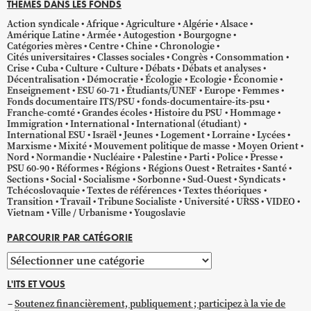
THÈMES DANS LES FONDS
Action syndicale
Afrique
Agriculture
Algérie
Alsace
Amérique Latine
Armée
Autogestion
Bourgogne
Catégories mères
Centre
Chine
Chronologie
Cités universitaires
Classes sociales
Congrès
Consommation
Crise
Cuba
Culture
Culture
Débats
Débats et analyses
Décentralisation
Démocratie
Écologie
Ecologie
Économie
Enseignement
ESU 60-71
Étudiants/UNEF
Europe
Femmes
Fonds documentaire ITS/PSU
fonds-documentaire-its-psu
Franche-comté
Grandes écoles
Histoire du PSU
Hommage
Immigration
International
International (étudiant)
International ESU
Israël
Jeunes
Logement
Lorraine
Lycées
Marxisme
Mixité
Mouvement politique de masse
Moyen Orient
Nord
Normandie
Nucléaire
Palestine
Parti
Police
Presse
PSU 60-90
Réformes
Régions
Régions Ouest
Retraites
Santé
Sections
Social
Socialisme
Sorbonne
Sud-Ouest
Syndicats
Tchécoslovaquie
Textes de références
Textes théoriques
Transition
Travail
Tribune Socialiste
Université
URSS
VIDEO
Vietnam
Ville / Urbanisme
Yougoslavie
PARCOURIR PAR CATÉGORIE
Parcourir
par
L'ITS ET VOUS
catégorie
Soutenez financièrement, publiquement ; participez à la vie de