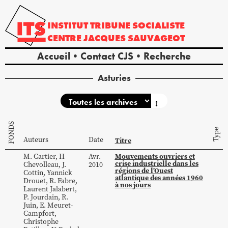
INSTITUT
TRIBUNE
SOCIALISTE
CENTRE
JACQUES
SAUVAGEOT
Accueil
Contact CJS
Recherche
Asturies
↕
FONDS
Type
Auteurs
Date
Titre
Mouvements ouvriers et
M.
Cartier
,
H
Avr.
crise industrielle dans les
Chevolleau
,
J.
2010
régions de l’Ouest
Cottin
,
Yannick
atlantique des années 1960
Drouet
,
R.
Fabre
,
à nos jours
Laurent
Jalabert
,
P.
Jourdain
,
R.
Juin
,
E.
Meuret-
Campfort
,
Christophe