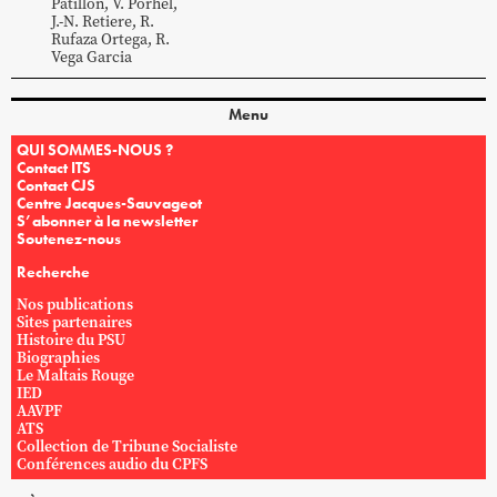
Patillon
,
V.
Porhel
,
J.-N.
Retiere
,
R.
Rufaza Ortega
,
R.
Vega Garcia
Menu
QUI SOMMES-NOUS ?
Contact ITS
Contact CJS
Centre Jacques-Sauvageot
S’abonner à la newsletter
Soutenez-nous
Recherche
Nos publications
Sites partenaires
Histoire du PSU
Biographies
Le Maltais Rouge
IED
AAVPF
ATS
Collection de Tribune Socialiste
Conférences audio du CPFS