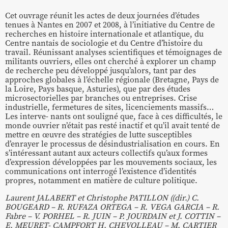
Cet ouvrage réunit les actes de deux journées d’études
tenues à Nantes en 2007 et 2008, à l’initiative du Centre de
recherches en histoire internationale et atlantique, du
Centre nantais de sociologie et du Centre d’histoire du
travail. Réunissant analyses scientifiques et témoignages de
militants ouvriers, elles ont cherché à explorer un champ
de recherche peu développé jusqu’alors, tant par des
approches globales à l’échelle régionale (Bretagne, Pays de
la Loire, Pays basque, Asturies), que par des études
microsectorielles par branches ou entreprises. Crise
industrielle, fermetures de sites, licenciements massifs…
Les interve- nants ont souligné que, face à ces difficultés, le
monde ouvrier n’était pas resté inactif et qu’il avait tenté de
mettre en œuvre des stratégies de lutte susceptibles
d’enrayer le processus de désindustrialisation en cours. En
s’intéressant autant aux acteurs collectifs qu’aux formes
d’expression développées par les mouvements sociaux, les
communications ont interrogé l’existence d’identités
propres, notamment en matière de culture politique.
Laurent JALABERT et Christophe PATILLON ((dir.) C.
BOUGEARD – R. RUFAZA ORTEGA – R. VEGA GARCIA – R.
Fabre – V. PORHEL – R. JUIN – P. JOURDAIN et J. COTTIN –
E. MEURET- CAMPFORT H. CHEVOLLEAU – M. CARTIER