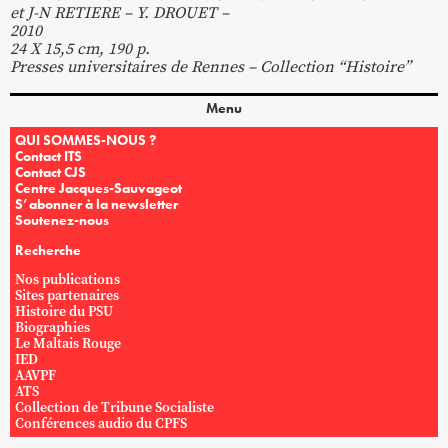
et J-N RETIERE – Y. DROUET –
2010
24 X 15,5 cm, 190 p.
Presses universitaires de Rennes – Collection “Histoire”
Menu
QUI SOMMES-NOUS ?
Contact ITS
Contact CJS
Centre Jacques-Sauvageot
S’abonner à la newsletter
Soutenez-nous
Recherche
Nos publications
Sites partenaires
Histoire du PSU
Biographies
Le Maltais Rouge
IED
AAVPF
ATS
Collection de Tribune Socialiste
Conférences audio du CPFS