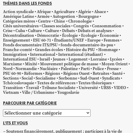
THÈMES DANS LES FONDS
Action syndicale
Afrique
Agriculture
Algérie
Alsace
Amérique Latine
Armée
Autogestion
Bourgogne
Catégories mères
Centre
Chine
Chronologie
Cités universitaires
Classes sociales
Congrès
Consommation
Crise
Cuba
Culture
Culture
Débats
Débats et analyses
Décentralisation
Démocratie
Écologie
Ecologie
Économie
Enseignement
ESU 60-71
Étudiants/UNEF
Europe
Femmes
Fonds documentaire ITS/PSU
fonds-documentaire-its-psu
Franche-comté
Grandes écoles
Histoire du PSU
Hommage
Immigration
International
International (étudiant)
International ESU
Israël
Jeunes
Logement
Lorraine
Lycées
Marxisme
Mixité
Mouvement politique de masse
Moyen Orient
Nord
Normandie
Nucléaire
Palestine
Parti
Police
Presse
PSU 60-90
Réformes
Régions
Régions Ouest
Retraites
Santé
Sections
Social
Socialisme
Sorbonne
Sud-Ouest
Syndicats
Tchécoslovaquie
Textes de références
Textes théoriques
Transition
Travail
Tribune Socialiste
Université
URSS
VIDEO
Vietnam
Ville / Urbanisme
Yougoslavie
PARCOURIR PAR CATÉGORIE
Parcourir
par
L'ITS ET VOUS
catégorie
Soutenez financièrement, publiquement ; participez à la vie de