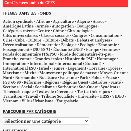
Conférences audio du CPFS
THÈMES DANS LES FONDS
Action syndicale
Afrique
Agriculture
Algérie
Alsace
Amérique Latine
Armée
Autogestion
Bourgogne
Catégories mères
Centre
Chine
Chronologie
Cités universitaires
Classes sociales
Congrès
Consommation
Crise
Cuba
Culture
Culture
Débats
Débats et analyses
Décentralisation
Démocratie
Écologie
Ecologie
Économie
Enseignement
ESU 60-71
Étudiants/UNEF
Europe
Femmes
Fonds documentaire ITS/PSU
fonds-documentaire-its-psu
Franche-comté
Grandes écoles
Histoire du PSU
Hommage
Immigration
International
International (étudiant)
International ESU
Israël
Jeunes
Logement
Lorraine
Lycées
Marxisme
Mixité
Mouvement politique de masse
Moyen Orient
Nord
Normandie
Nucléaire
Palestine
Parti
Police
Presse
PSU 60-90
Réformes
Régions
Régions Ouest
Retraites
Santé
Sections
Social
Socialisme
Sorbonne
Sud-Ouest
Syndicats
Tchécoslovaquie
Textes de références
Textes théoriques
Transition
Travail
Tribune Socialiste
Université
URSS
VIDEO
Vietnam
Ville / Urbanisme
Yougoslavie
PARCOURIR PAR CATÉGORIE
Parcourir
par
L'ITS ET VOUS