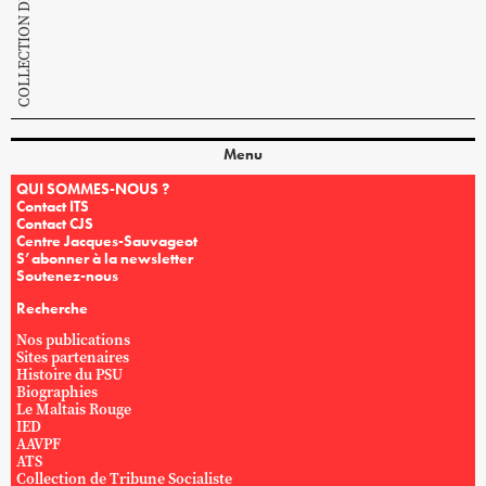
Menu
QUI SOMMES-NOUS ?
Contact ITS
Contact CJS
Centre Jacques-Sauvageot
S’abonner à la newsletter
Soutenez-nous
Recherche
Nos publications
Sites partenaires
Histoire du PSU
Biographies
Le Maltais Rouge
IED
AAVPF
ATS
Collection de Tribune Socialiste