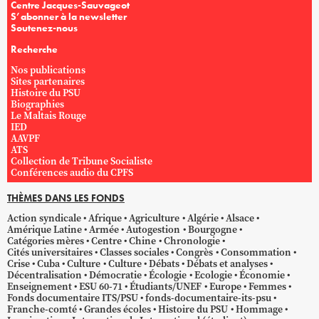
Centre Jacques-Sauvageot
S’abonner à la newsletter
Soutenez-nous
Recherche
Nos publications
Sites partenaires
Histoire du PSU
Biographies
Le Maltais Rouge
IED
AAVPF
ATS
Collection de Tribune Socialiste
Conférences audio du CPFS
THÈMES DANS LES FONDS
Action syndicale
Afrique
Agriculture
Algérie
Alsace
Amérique Latine
Armée
Autogestion
Bourgogne
Catégories mères
Centre
Chine
Chronologie
Cités universitaires
Classes sociales
Congrès
Consommation
Crise
Cuba
Culture
Culture
Débats
Débats et analyses
Décentralisation
Démocratie
Écologie
Ecologie
Économie
Enseignement
ESU 60-71
Étudiants/UNEF
Europe
Femmes
Fonds documentaire ITS/PSU
fonds-documentaire-its-psu
Franche-comté
Grandes écoles
Histoire du PSU
Hommage