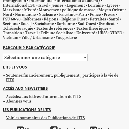
Immigration
International
International (étudiant)
International ESU
Israël
Jeunes
Logement
Lorraine
Lycées
Marxisme
Mixité
Mouvement politique de masse
Moyen Orient
Nord
Normandie
Nucléaire
Palestine
Parti
Police
Presse
PSU 60-90
Réformes
Régions
Régions Ouest
Retraites
Santé
Sections
Social
Socialisme
Sorbonne
Sud-Ouest
Syndicats
Tchécoslovaquie
Textes de références
Textes théoriques
Transition
Travail
Tribune Socialiste
Université
URSS
VIDEO
Vietnam
Ville / Urbanisme
Yougoslavie
PARCOURIR PAR CATÉGORIE
Parcourir
par
L'ITS ET VOUS
catégorie
Soutenez financièrement, publiquement ; participez à la vie de
l'ITS
ACCÈS AUX NEWLETTERS
Accédez aux lettres d'information de l'ITS
Abonnez vous
LES PUBLICATIONS DE L'ITS
Voir les sommaires des Publications de l'ITS