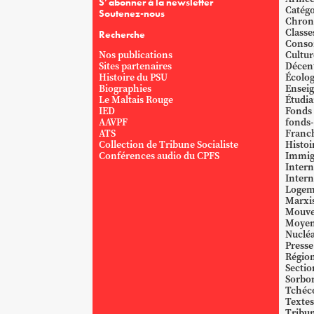
S’abonner à la newsletter
Catégo
Soutenez-nous
Chron
Classe
Recherche
Conso
Nos publications
Cultur
Sites partenaires
Décent
Histoire du PSU
Écolog
Biographies
Ensei
Le Maltais Rouge
Étudi
IED
Fonds
AAVPF
fonds-
ATS
Franc
Collection de Tribune Socialiste
Histoi
Conférences audio du CPFS
Immig
Intern
Intern
Logem
Marxi
Mouve
Moyen
Nucléa
Presse
Région
Sectio
Sorbo
Tchéc
Textes
Tribun