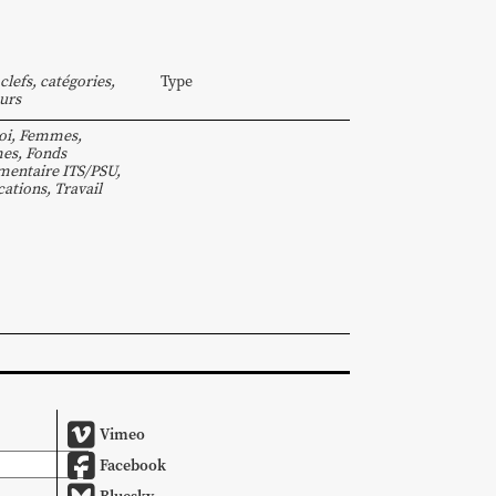
clefs, catégories,
Type
urs
oi
,
Femmes
,
es
,
Fonds
entaire ITS/PSU
,
cations
,
Travail
Vimeo
Facebook