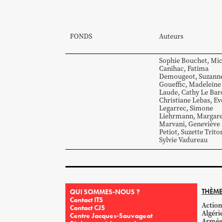
FONDS
Auteurs
Sophie
Bouchet
,
Mic
Canihac
,
Fatima
Demougeot
,
Suzann
Goueffic
,
Madeleine
Laude
,
Cathy
Le Bar
Christiane
Lebas
,
Ev
Legarrec
,
Simone
Liehrmann
,
Margare
Marvani
,
Geneviève
Petiot
,
Suzette
Trito
Sylvie
Vadureau
THÈME
QUI SOMMES-NOUS ?
Contact ITS
Action
Contact CJS
Algéri
Centre Jacques-Sauvageot
Armé