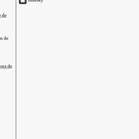
Bluesky
e de
on de
ions de