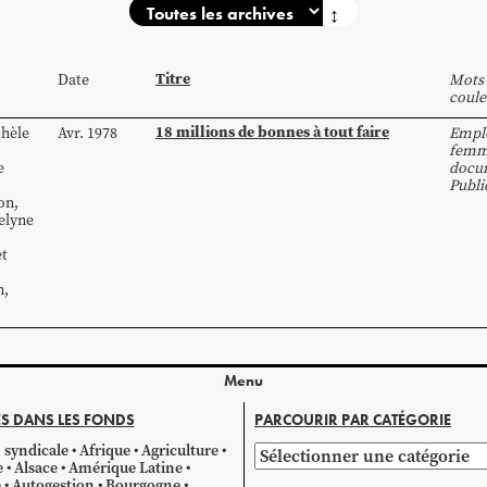
↕
Titre
Date
Mots 
coule
18 millions de bonnes à tout faire
hèle
Avr. 1978
Empl
femm
e
docum
Publi
on
,
elyne
t
n
,
Menu
S DANS LES FONDS
PARCOURIR PAR CATÉGORIE
 syndicale
Afrique
Agriculture
Parcourir
e
Alsace
Amérique Latine
par
e
Autogestion
Bourgogne