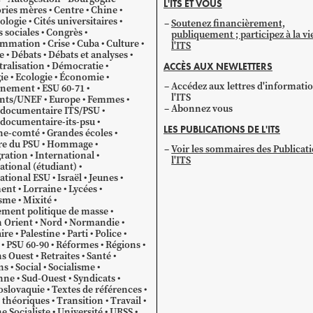
L'ITS ET VOUS
catégorie
ries mères
Centre
Chine
ologie
Cités universitaires
Soutenez financièrement,
s sociales
Congrès
publiquement ; participez à la vi
mmation
Crise
Cuba
Culture
l'ITS
e
Débats
Débats et analyses
ralisation
Démocratie
ACCÈS AUX NEWLETTERS
ie
Ecologie
Économie
Accédez aux lettres d'informati
gnement
ESU 60-71
l'ITS
ants/UNEF
Europe
Femmes
Abonnez vous
 documentaire ITS/PSU
documentaire-its-psu
LES PUBLICATIONS DE L'ITS
he-comté
Grandes écoles
re du PSU
Hommage
Voir les sommaires des Publicat
ration
International
l'ITS
ational (étudiant)
ational ESU
Israël
Jeunes
ent
Lorraine
Lycées
sme
Mixité
ment politique de masse
 Orient
Nord
Normandie
ire
Palestine
Parti
Police
PSU 60-90
Réformes
Régions
s Ouest
Retraites
Santé
ns
Social
Socialisme
nne
Sud-Ouest
Syndicats
oslovaquie
Textes de références
 théoriques
Transition
Travail
e Socialiste
Université
URSS