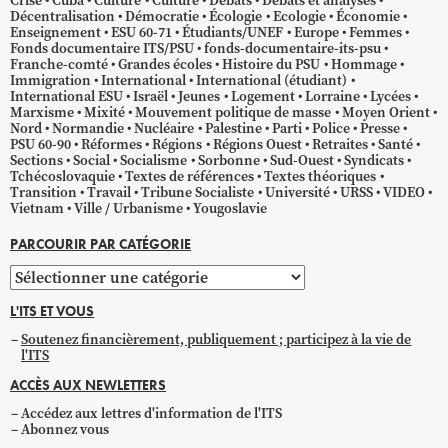
Crise
Cuba
Culture
Culture
Débats
Débats et analyses
Décentralisation
Démocratie
Écologie
Ecologie
Économie
Enseignement
ESU 60-71
Étudiants/UNEF
Europe
Femmes
Fonds documentaire ITS/PSU
fonds-documentaire-its-psu
Franche-comté
Grandes écoles
Histoire du PSU
Hommage
Immigration
International
International (étudiant)
International ESU
Israël
Jeunes
Logement
Lorraine
Lycées
Marxisme
Mixité
Mouvement politique de masse
Moyen Orient
Nord
Normandie
Nucléaire
Palestine
Parti
Police
Presse
PSU 60-90
Réformes
Régions
Régions Ouest
Retraites
Santé
Sections
Social
Socialisme
Sorbonne
Sud-Ouest
Syndicats
Tchécoslovaquie
Textes de références
Textes théoriques
Transition
Travail
Tribune Socialiste
Université
URSS
VIDEO
Vietnam
Ville / Urbanisme
Yougoslavie
PARCOURIR PAR CATÉGORIE
Parcourir
par
L'ITS ET VOUS
catégorie
Soutenez financièrement, publiquement ; participez à la vie de
l'ITS
ACCÈS AUX NEWLETTERS
Accédez aux lettres d'information de l'ITS
Abonnez vous