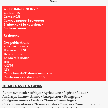
Menu
QUI SOMMES-NOUS ?
Contact ITS
Contact CJS
Centre Jacques-Sauvageot
S’abonner à la newsletter
Soutenez-nous
Recherche
Nos publications
Sites partenaires
Histoire du PSU
Biographies
Le Maltais Rouge
IED
AAVPF
ATS
Collection de Tribune Socialiste
Conférences audio du CPFS
THÈMES DANS LES FONDS
Action syndicale
Afrique
Agriculture
Algérie
Alsace
Amérique Latine
Armée
Autogestion
Bourgogne
Catégories mères
Centre
Chine
Chronologie
Cités universitaires
Classes sociales
Congrès
Consommation