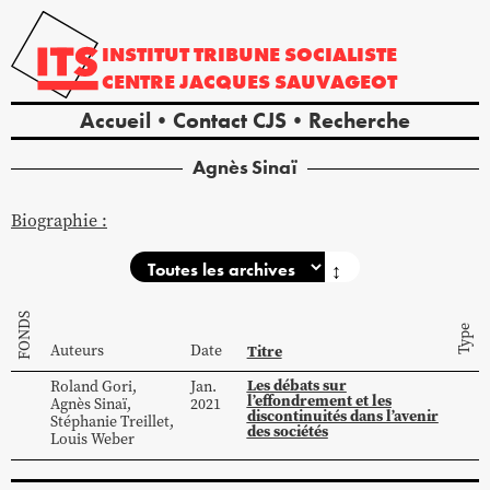
INSTITUT
TRIBUNE
SOCIALISTE
CENTRE
JACQUES
SAUVAGEOT
Accueil
Contact CJS
Recherche
Agnès
Sinaï
Biographie :
↕
FONDS
Type
Auteurs
Date
Titre
Les débats sur
Roland
Gori
,
Jan.
l’effondrement et les
Agnès
Sinaï
,
2021
discontinuités dans l’avenir
Stéphanie
Treillet
,
des sociétés
Louis
Weber