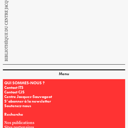
BIBLIOTHÈQUE DU CENTRE JACQUES SAUVAGEOT
Menu
QUI SOMMES-NOUS ?
Contact ITS
Contact CJS
Centre Jacques-Sauvageot
S’abonner à la newsletter
Soutenez-nous
Recherche
Nos publications
Sites partenaires