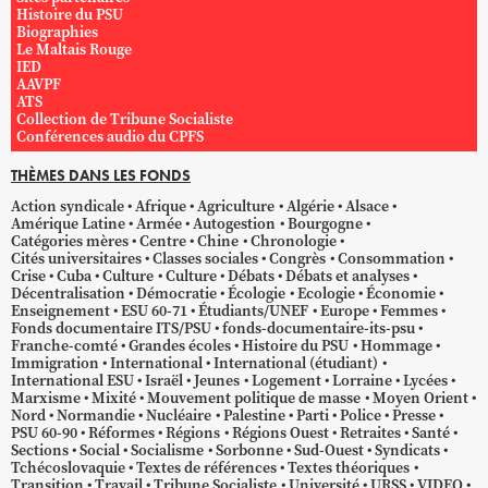
Histoire du PSU
Biographies
Le Maltais Rouge
IED
AAVPF
ATS
Collection de Tribune Socialiste
Conférences audio du CPFS
THÈMES DANS LES FONDS
Action syndicale
Afrique
Agriculture
Algérie
Alsace
Amérique Latine
Armée
Autogestion
Bourgogne
Catégories mères
Centre
Chine
Chronologie
Cités universitaires
Classes sociales
Congrès
Consommation
Crise
Cuba
Culture
Culture
Débats
Débats et analyses
Décentralisation
Démocratie
Écologie
Ecologie
Économie
Enseignement
ESU 60-71
Étudiants/UNEF
Europe
Femmes
Fonds documentaire ITS/PSU
fonds-documentaire-its-psu
Franche-comté
Grandes écoles
Histoire du PSU
Hommage
Immigration
International
International (étudiant)
International ESU
Israël
Jeunes
Logement
Lorraine
Lycées
Marxisme
Mixité
Mouvement politique de masse
Moyen Orient
Nord
Normandie
Nucléaire
Palestine
Parti
Police
Presse
PSU 60-90
Réformes
Régions
Régions Ouest
Retraites
Santé
Sections
Social
Socialisme
Sorbonne
Sud-Ouest
Syndicats
Tchécoslovaquie
Textes de références
Textes théoriques
Transition
Travail
Tribune Socialiste
Université
URSS
VIDEO