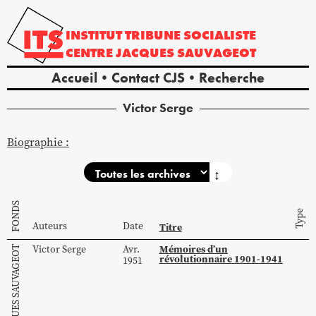
INSTITUT
TRIBUNE
SOCIALISTE
CENTRE
JACQUES
SAUVAGEOT
Accueil
Contact CJS
Recherche
Victor
Serge
Biographie :
↕
FONDS
Type
Auteurs
Date
Titre
Mémoires d’un
Victor
Serge
Avr.
révolutionnaire 1901-1941
1951