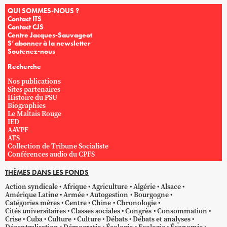
QUI SOMMES-NOUS ?
Contact ITS
Contact CJS
Centre Jacques-Sauvageot
S’abonner à la newsletter
Soutenez-nous
Recherche
Nos publications
Sites partenaires
Histoire du PSU
Biographies
Le Maltais Rouge
IED
AAVPF
ATS
Collection de Tribune Socialiste
Conférences audio du CPFS
THÈMES DANS LES FONDS
Action syndicale
Afrique
Agriculture
Algérie
Alsace
Amérique Latine
Armée
Autogestion
Bourgogne
Catégories mères
Centre
Chine
Chronologie
Cités universitaires
Classes sociales
Congrès
Consommation
Crise
Cuba
Culture
Culture
Débats
Débats et analyses