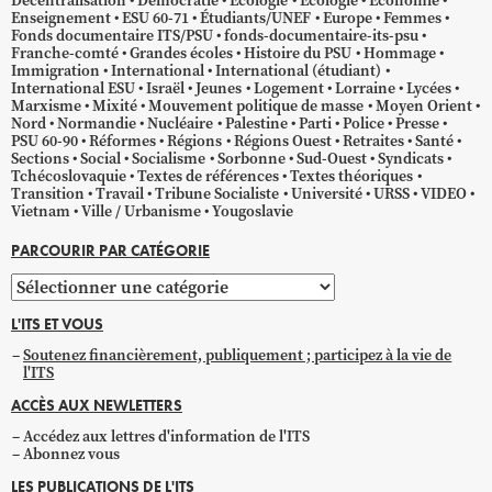
Décentralisation
Démocratie
Écologie
Ecologie
Économie
Enseignement
ESU 60-71
Étudiants/UNEF
Europe
Femmes
Fonds documentaire ITS/PSU
fonds-documentaire-its-psu
Franche-comté
Grandes écoles
Histoire du PSU
Hommage
Immigration
International
International (étudiant)
International ESU
Israël
Jeunes
Logement
Lorraine
Lycées
Marxisme
Mixité
Mouvement politique de masse
Moyen Orient
Nord
Normandie
Nucléaire
Palestine
Parti
Police
Presse
PSU 60-90
Réformes
Régions
Régions Ouest
Retraites
Santé
Sections
Social
Socialisme
Sorbonne
Sud-Ouest
Syndicats
Tchécoslovaquie
Textes de références
Textes théoriques
Transition
Travail
Tribune Socialiste
Université
URSS
VIDEO
Vietnam
Ville / Urbanisme
Yougoslavie
PARCOURIR PAR CATÉGORIE
Parcourir
par
L'ITS ET VOUS
catégorie
Soutenez financièrement, publiquement ; participez à la vie de
l'ITS
ACCÈS AUX NEWLETTERS
Accédez aux lettres d'information de l'ITS
Abonnez vous
LES PUBLICATIONS DE L'ITS