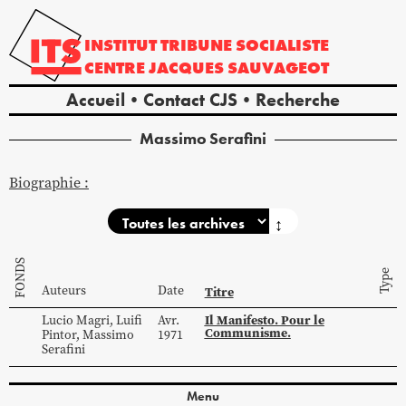
INSTITUT
TRIBUNE
SOCIALISTE
CENTRE
JACQUES
SAUVAGEOT
Accueil
Contact CJS
Recherche
Massimo
Serafini
Biographie :
↕
FONDS
Type
Auteurs
Date
Titre
Il Manifesto. Pour le
Lucio
Magri
,
Luifi
Avr.
Communisme.
Pintor
,
Massimo
1971
Serafini
Menu