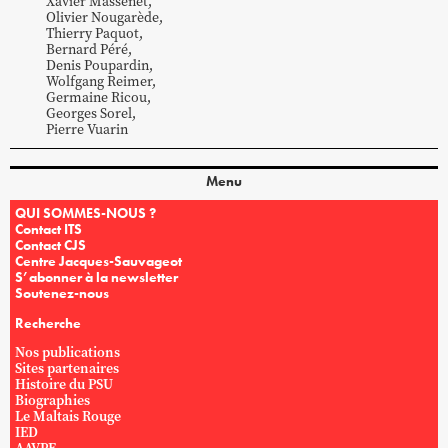
Xavier
Massenet
,
Olivier
Nougarède
,
Thierry
Paquot
,
Bernard
Péré
,
Denis
Poupardin
,
Wolfgang
Reimer
,
Germaine
Ricou
,
Georges
Sorel
,
Pierre
Vuarin
Menu
QUI SOMMES-NOUS ?
Contact ITS
Contact CJS
Centre Jacques-Sauvageot
S’abonner à la newsletter
Soutenez-nous
Recherche
Nos publications
Sites partenaires
Histoire du PSU
Biographies
Le Maltais Rouge
IED