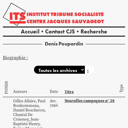
INSTITUT
TRIBUNE
SOCIALISTE
CENTRE
JACQUES
SAUVAGEOT
Accueil
Contact CJS
Recherche
Denis
Poupardin
Biographie :
↕
FONDS
Type
Auteurs
Date
Titre
Nouvelles campagnes n° 28
Gilles
Allaire
,
Paul
Avr.
Bonhommeau
,
1984
Daniel
Boscheron
,
Chantal
De
Crisenoy
,
Jean-
Baptiste
Henry
,