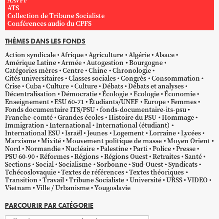
AAVPF
ATS
Collection de Tribune Socialiste
Conférences audio du CPFS
THÈMES DANS LES FONDS
Action syndicale
Afrique
Agriculture
Algérie
Alsace
Amérique Latine
Armée
Autogestion
Bourgogne
Catégories mères
Centre
Chine
Chronologie
Cités universitaires
Classes sociales
Congrès
Consommation
Crise
Cuba
Culture
Culture
Débats
Débats et analyses
Décentralisation
Démocratie
Écologie
Ecologie
Économie
Enseignement
ESU 60-71
Étudiants/UNEF
Europe
Femmes
Fonds documentaire ITS/PSU
fonds-documentaire-its-psu
Franche-comté
Grandes écoles
Histoire du PSU
Hommage
Immigration
International
International (étudiant)
International ESU
Israël
Jeunes
Logement
Lorraine
Lycées
Marxisme
Mixité
Mouvement politique de masse
Moyen Orient
Nord
Normandie
Nucléaire
Palestine
Parti
Police
Presse
PSU 60-90
Réformes
Régions
Régions Ouest
Retraites
Santé
Sections
Social
Socialisme
Sorbonne
Sud-Ouest
Syndicats
Tchécoslovaquie
Textes de références
Textes théoriques
Transition
Travail
Tribune Socialiste
Université
URSS
VIDEO
Vietnam
Ville / Urbanisme
Yougoslavie
PARCOURIR PAR CATÉGORIE