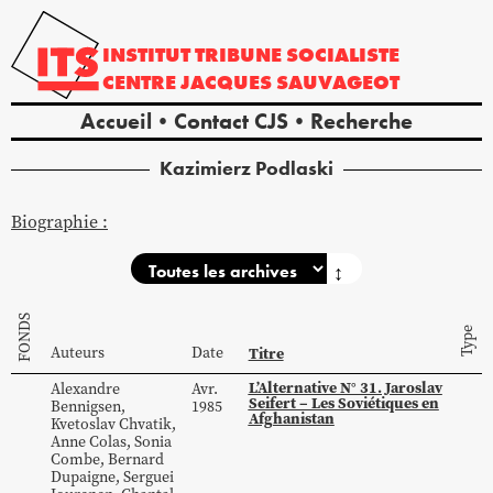
INSTITUT
TRIBUNE
SOCIALISTE
CENTRE
JACQUES
SAUVAGEOT
Accueil
Contact CJS
Recherche
Kazimierz
Podlaski
Biographie :
↕
FONDS
Type
Auteurs
Date
Titre
L’Alternative N° 31. Jaroslav
Alexandre
Avr.
Seifert – Les Soviétiques en
Bennigsen
,
1985
Afghanistan
Kvetoslav
Chvatik
,
Anne
Colas
,
Sonia
Combe
,
Bernard
Dupaigne
,
Serguei