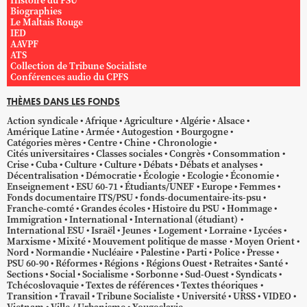
Histoire du PSU
Biographies
Le Maltais Rouge
IED
AAVPF
ATS
Collection de Tribune Socialiste
Conférences audio du CPFS
THÈMES DANS LES FONDS
Action syndicale
Afrique
Agriculture
Algérie
Alsace
Amérique Latine
Armée
Autogestion
Bourgogne
Catégories mères
Centre
Chine
Chronologie
Cités universitaires
Classes sociales
Congrès
Consommation
Crise
Cuba
Culture
Culture
Débats
Débats et analyses
Décentralisation
Démocratie
Écologie
Ecologie
Économie
Enseignement
ESU 60-71
Étudiants/UNEF
Europe
Femmes
Fonds documentaire ITS/PSU
fonds-documentaire-its-psu
Franche-comté
Grandes écoles
Histoire du PSU
Hommage
Immigration
International
International (étudiant)
International ESU
Israël
Jeunes
Logement
Lorraine
Lycées
Marxisme
Mixité
Mouvement politique de masse
Moyen Orient
Nord
Normandie
Nucléaire
Palestine
Parti
Police
Presse
PSU 60-90
Réformes
Régions
Régions Ouest
Retraites
Santé
Sections
Social
Socialisme
Sorbonne
Sud-Ouest
Syndicats
Tchécoslovaquie
Textes de références
Textes théoriques
Transition
Travail
Tribune Socialiste
Université
URSS
VIDEO