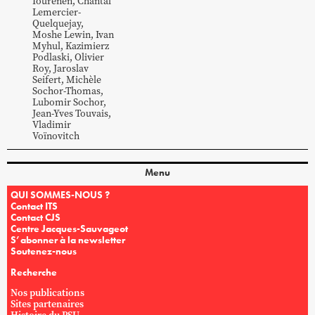
Iourenen
,
Chantal
Lemercier-
Quelquejay
,
Moshe
Lewin
,
Ivan
Myhul
,
Kazimierz
Podlaski
,
Olivier
Roy
,
Jaroslav
Seifert
,
Michèle
Sochor-Thomas
,
Lubomir
Sochor
,
Jean-Yves
Touvais
,
Vladimir
Voïnovitch
Menu
QUI SOMMES-NOUS ?
Contact ITS
Contact CJS
Centre Jacques-Sauvageot
S’abonner à la newsletter
Soutenez-nous
Recherche
Nos publications
Sites partenaires