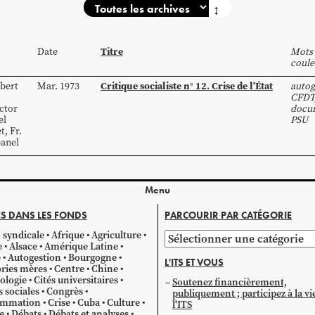
↕
Titre
Date
Mots 
coule
Critique socialiste n° 12. Crise de l’État
bert
Mar. 1973
autog
CFDT
ctor
docum
el
PSU
et
,
Fr.
anel
Menu
S DANS LES FONDS
PARCOURIR PAR CATÉGORIE
 syndicale
Afrique
Agriculture
Parcourir
e
Alsace
Amérique Latine
par
e
Autogestion
Bourgogne
L'ITS ET VOUS
catégorie
ries mères
Centre
Chine
ologie
Cités universitaires
Soutenez financièrement,
s sociales
Congrès
publiquement ; participez à la vi
mmation
Crise
Cuba
Culture
l'ITS
e
Débats
Débats et analyses