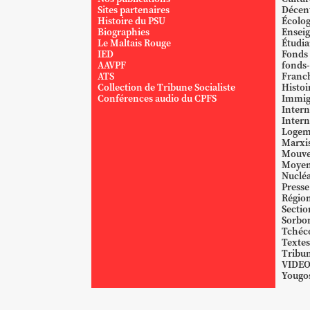
Sites partenaires
Décent
Histoire du PSU
Écolog
Biographies
Ensei
Le Maltais Rouge
Étudi
IED
Fonds
AAVPF
fonds-
ATS
Franc
Collection de Tribune Socialiste
Histoi
Conférences audio du CPFS
Immig
Intern
Intern
Logem
Marxi
Mouve
Moyen
Nucléa
Presse
Région
Sectio
Sorbo
Tchéc
Textes
Tribun
VIDE
Yougos