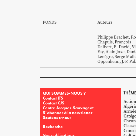
FONDS
Auteurs
Philippe
Brachet
,
Ro
Chapuis
,
François
Dalbert
,
R.
David
,
Vi
Fay
,
Alain
Joxe
,
Dani
Lenègre
,
Serge
Mall
Oppenheim
,
J.-P.
Pab
THÈME
QUI SOMMES-NOUS ?
Contact ITS
Action
Contact CJS
Algéri
Centre Jacques-Sauvageot
Armé
S’abonner à la newsletter
Catégo
Soutenez-nous
Chron
Classe
Recherche
Conso
Nos publications
Cultur