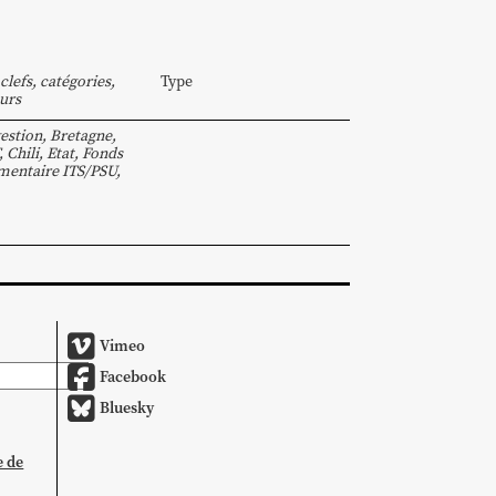
clefs, catégories,
Type
urs
estion
,
Bretagne
,
,
Chili
,
Etat
,
Fonds
entaire ITS/PSU
,
Vimeo
Facebook
Bluesky
e de