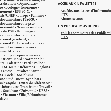
ralisation
Démocratie
ACCÈS AUX NEWLETTERS
ie
Ecologie
Économie
Accédez aux lettres d'informati
gnement
ESU 60-71
l'ITS
ants/UNEF
Europe
Femmes
Abonnez vous
 documentaire ITS/PSU
documentaire-its-psu
LES PUBLICATIONS DE L'ITS
he-comté
Grandes écoles
re du PSU
Hommage
Voir les sommaires des Publicat
ration
International
l'ITS
ational (étudiant)
ational ESU
Israël
Jeunes
ent
Lorraine
Lycées
sme
Mixité
ment politique de masse
 Orient
Nord
Normandie
ire
Palestine
Parti
Police
PSU 60-90
Réformes
Régions
s Ouest
Retraites
Santé
ns
Social
Socialisme
nne
Sud-Ouest
Syndicats
oslovaquie
Textes de références
 théoriques
Transition
Travail
e Socialiste
Université
URSS
O
Vietnam
Ville / Urbanisme
lavie