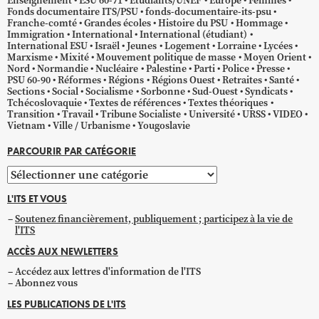
Enseignement
ESU 60-71
Étudiants/UNEF
Europe
Femmes
Fonds documentaire ITS/PSU
fonds-documentaire-its-psu
Franche-comté
Grandes écoles
Histoire du PSU
Hommage
Immigration
International
International (étudiant)
International ESU
Israël
Jeunes
Logement
Lorraine
Lycées
Marxisme
Mixité
Mouvement politique de masse
Moyen Orient
Nord
Normandie
Nucléaire
Palestine
Parti
Police
Presse
PSU 60-90
Réformes
Régions
Régions Ouest
Retraites
Santé
Sections
Social
Socialisme
Sorbonne
Sud-Ouest
Syndicats
Tchécoslovaquie
Textes de références
Textes théoriques
Transition
Travail
Tribune Socialiste
Université
URSS
VIDEO
Vietnam
Ville / Urbanisme
Yougoslavie
PARCOURIR PAR CATÉGORIE
Parcourir
par
L'ITS ET VOUS
catégorie
Soutenez financièrement, publiquement ; participez à la vie de
l'ITS
ACCÈS AUX NEWLETTERS
Accédez aux lettres d'information de l'ITS
Abonnez vous
LES PUBLICATIONS DE L'ITS