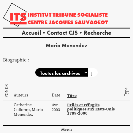
INSTITUT
TRIBUNE
SOCIALISTE
CENTRE
JACQUES
SAUVAGEOT
Accueil
Contact CJS
Recherche
Mario
Menendez
Biographie :
↕
FONDS
Type
Auteurs
Date
Titre
Exilés et réfugiés
Catherine
Avr.
politiques aux Etats-Unis
Collomp
,
Mario
2003
1789-2000
Menendez
Menu