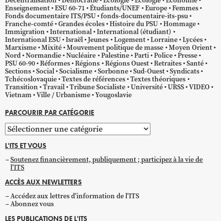
Décentralisation
Démocratie
Écologie
Ecologie
Économie
Enseignement
ESU 60-71
Étudiants/UNEF
Europe
Femmes
Fonds documentaire ITS/PSU
fonds-documentaire-its-psu
Franche-comté
Grandes écoles
Histoire du PSU
Hommage
Immigration
International
International (étudiant)
International ESU
Israël
Jeunes
Logement
Lorraine
Lycées
Marxisme
Mixité
Mouvement politique de masse
Moyen Orient
Nord
Normandie
Nucléaire
Palestine
Parti
Police
Presse
PSU 60-90
Réformes
Régions
Régions Ouest
Retraites
Santé
Sections
Social
Socialisme
Sorbonne
Sud-Ouest
Syndicats
Tchécoslovaquie
Textes de références
Textes théoriques
Transition
Travail
Tribune Socialiste
Université
URSS
VIDEO
Vietnam
Ville / Urbanisme
Yougoslavie
PARCOURIR PAR CATÉGORIE
Parcourir
par
L'ITS ET VOUS
catégorie
Soutenez financièrement, publiquement ; participez à la vie de
l'ITS
ACCÈS AUX NEWLETTERS
Accédez aux lettres d'information de l'ITS
Abonnez vous
LES PUBLICATIONS DE L'ITS