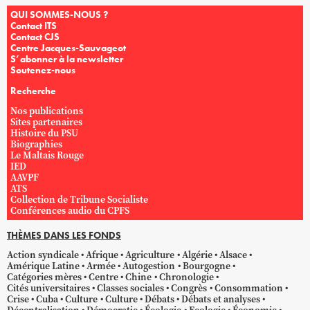
QUI SOMMES-NOUS ?
Contact ITS
Contact CJS
Centre Jacques-Sauvageot
S’abonner à la newsletter
Soutenez-nous
Recherche
Nos publications
Sites partenaires
Histoire du PSU
Biographies
Le Maltais Rouge
IED
AAVPF
ATS
Collection de Tribune Socialiste
Conférences audio du CPFS
THÈMES DANS LES FONDS
Action syndicale
Afrique
Agriculture
Algérie
Alsace
Amérique Latine
Armée
Autogestion
Bourgogne
Catégories mères
Centre
Chine
Chronologie
Cités universitaires
Classes sociales
Congrès
Consommation
Crise
Cuba
Culture
Culture
Débats
Débats et analyses