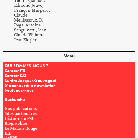
Thomas
Jallaud
,
Edmond
Jouve
,
François
Maspero
,
Claude
Meillassoux
,
D.
Rega
,
Antoine
Sanguinetti
,
Jean-
Claude
Willame
,
Jean
Ziegler
Menu
QUI SOMMES-NOUS ?
Contact ITS
Contact CJS
Centre Jacques-Sauvageot
S’abonner à la newsletter
Soutenez-nous
Recherche
Nos publications
Sites partenaires
Histoire du PSU
Biographies
Le Maltais Rouge
IED