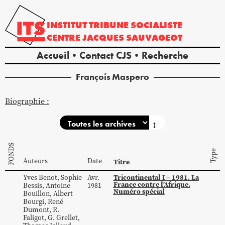
INSTITUT
TRIBUNE
SOCIALISTE
CENTRE
JACQUES
SAUVAGEOT
Accueil
Contact CJS
Recherche
François
Maspero
Biographie :
↕
FONDS
Type
Auteurs
Date
Titre
Tricontinental I – 1981. La
Yves
Benot
,
Sophie
Avr.
France contre l’Afrique.
Bessis
,
Antoine
1981
Numéro spécial
Bouillon
,
Albert
Bourgi
,
René
Dumont
,
R.
Faligot
,
G.
Grellet
,