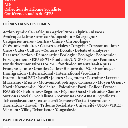
AAVPF
ATS
Collection de Tribune Socialiste
Conférences audio du CPFS
THÈMES DANS LES FONDS
Action syndicale
Afrique
Agriculture
Algérie
Alsace
Amérique Latine
Armée
Autogestion
Bourgogne
Catégories mères
Centre
Chine
Chronologie
Cités universitaires
Classes sociales
Congrès
Consommation
Crise
Cuba
Culture
Culture
Débats
Débats et analyses
Décentralisation
Démocratie
Écologie
Ecologie
Économie
Enseignement
ESU 60-71
Étudiants/UNEF
Europe
Femmes
Fonds documentaire ITS/PSU
fonds-documentaire-its-psu
Franche-comté
Grandes écoles
Histoire du PSU
Hommage
Immigration
International
International (étudiant)
International ESU
Israël
Jeunes
Logement
Lorraine
Lycées
Marxisme
Mixité
Mouvement politique de masse
Moyen Orient
Nord
Normandie
Nucléaire
Palestine
Parti
Police
Presse
PSU 60-90
Réformes
Régions
Régions Ouest
Retraites
Santé
Sections
Social
Socialisme
Sorbonne
Sud-Ouest
Syndicats
Tchécoslovaquie
Textes de références
Textes théoriques
Transition
Travail
Tribune Socialiste
Université
URSS
VIDEO
Vietnam
Ville / Urbanisme
Yougoslavie
PARCOURIR PAR CATÉGORIE