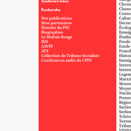
Soutenez-nous
Chron
Classe
Recherche
Conso
Nos publications
Cultur
Sites partenaires
Décent
Histoire du PSU
Écolog
Biographies
Ensei
Le Maltais Rouge
Étudi
IED
Fonds
AAVPF
fonds-
ATS
Franc
Collection de Tribune Socialiste
Histoi
Conférences audio du CPFS
Immig
Intern
Intern
Logem
Marxi
Mouve
Moyen
Nucléa
Presse
Région
Sectio
Sorbo
Tchéc
Textes
Tribun
VIDE