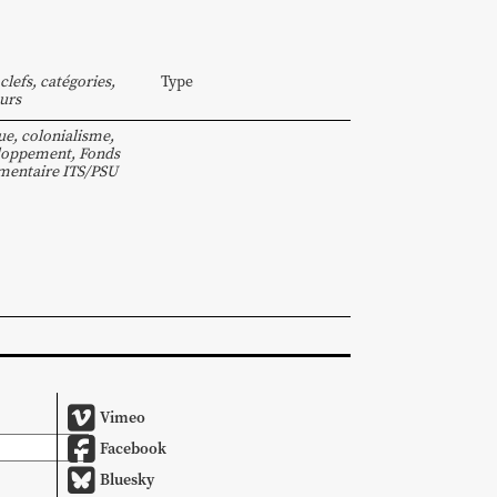
clefs, catégories,
Type
urs
ue
,
colonialisme
,
loppement
,
Fonds
mentaire ITS/PSU
Vimeo
Facebook
Bluesky