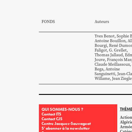
FONDS
Auteurs
Yves
Benot
,
Sophie
B
Antoine
Bouillon
,
Al
Bourgi
,
René
Dumon
Faligot
,
G.
Grellet
,
Thomas
Jallaud
,
Ed
Jouve
,
François
Mas
Claude
Meillassoux
,
Rega
,
Antoine
Sanguinetti
,
Jean-Cl
Willame
,
Jean
Ziegle
THÈME
QUI SOMMES-NOUS ?
Contact ITS
Action
Contact CJS
Algéri
Centre Jacques-Sauvageot
Armé
S’abonner à la newsletter
Catégo