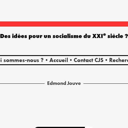
e
Des idées pour un socialisme du XXI
siècle 
i sommes-nous ?
Accueil
Contact CJS
Recher
Edmond
Jouve