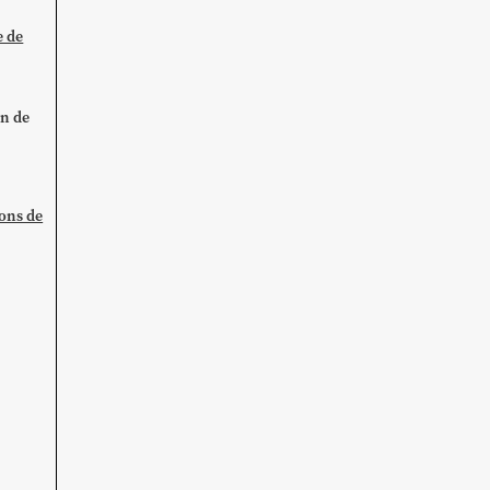
e de
on de
ions de