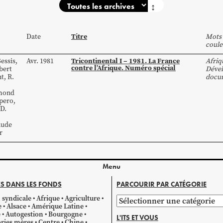
↕
Titre
Date
Mots 
coule
Tricontinental I – 1981. La France
essis
,
Avr. 1981
Afriq
contre l’Afrique. Numéro spécial
bert
Déve
t
,
R.
docu
mond
pero
,
D.
aude
r
Menu
S DANS LES FONDS
PARCOURIR PAR CATÉGORIE
 syndicale
Afrique
Agriculture
Parcourir
e
Alsace
Amérique Latine
par
e
Autogestion
Bourgogne
L'ITS ET VOUS
catégorie
ries mères
Centre
Chine