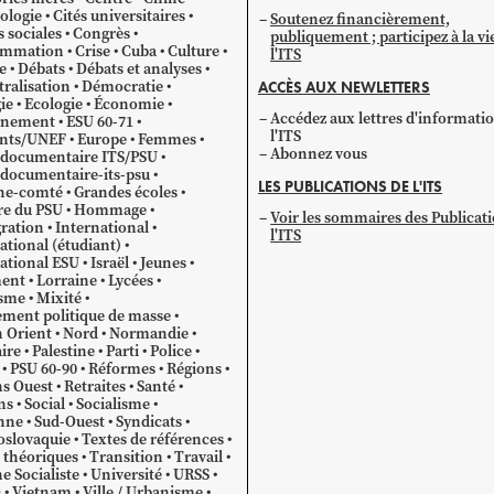
ologie
Cités universitaires
Soutenez financièrement,
s sociales
Congrès
publiquement ; participez à la vi
mmation
Crise
Cuba
Culture
l'ITS
e
Débats
Débats et analyses
ralisation
Démocratie
ACCÈS AUX NEWLETTERS
ie
Ecologie
Économie
Accédez aux lettres d'informati
gnement
ESU 60-71
l'ITS
ants/UNEF
Europe
Femmes
Abonnez vous
 documentaire ITS/PSU
documentaire-its-psu
LES PUBLICATIONS DE L'ITS
he-comté
Grandes écoles
re du PSU
Hommage
Voir les sommaires des Publicat
ration
International
l'ITS
ational (étudiant)
ational ESU
Israël
Jeunes
ent
Lorraine
Lycées
sme
Mixité
ment politique de masse
 Orient
Nord
Normandie
ire
Palestine
Parti
Police
PSU 60-90
Réformes
Régions
s Ouest
Retraites
Santé
ns
Social
Socialisme
nne
Sud-Ouest
Syndicats
oslovaquie
Textes de références
 théoriques
Transition
Travail
e Socialiste
Université
URSS
O
Vietnam
Ville / Urbanisme