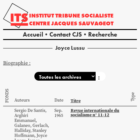
INSTITUT
TRIBUNE
SOCIALISTE
CENTRE
JACQUES
SAUVAGEOT
Accueil
Contact CJS
Recherche
Joyce
Lussu
Biographie :
↕
FONDS
Type
Auteurs
Date
Titre
Revue internationale du
Sergio
De Santis
,
Sep.
socialisme n° 11-12
Arghiri
1965
Emmanuel
,
Galaneo
,
Gerlach
,
Halliday
,
Stanley
Hoffmann
,
Joyce