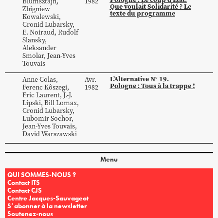
Blumsztajn
,
1982
Que voulait Solidarité ? Le
Zbigniew
texte du programme
Kowalewski
,
Cronid
Lubarsky
,
E.
Noiraud
,
Rudolf
Slansky
,
Aleksander
Smolar
,
Jean-Yves
Touvais
L’Alternative N° 19.
Anne
Colas
,
Avr.
Pologne : Tous à la trappe !
Ferenc
Kôszegi
,
1982
Eric
Laurent
,
J.-J.
Lipski
,
Bill
Lomax
,
Cronid
Lubarsky
,
Lubomir
Sochor
,
Jean-Yves
Touvais
,
David
Warszawski
Menu
QUI SOMMES-NOUS ?
Contact ITS
Contact CJS
Centre Jacques-Sauvageot
S’abonner à la newsletter
Soutenez-nous