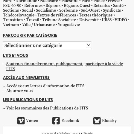
Nord
Normandie
Nucléaire
Palestine
Parti
Police
Presse
PSU 60-90
Réformes
Régions
Régions Ouest
Retraites
Santé
Sections
Social
Socialisme
Sorbonne
Sud-Ouest
Syndicats
Tchécoslovaquie
Textes de références
Textes théoriques
Transition
Travail
Tribune Socialiste
Université
URSS
VIDEO
Vietnam
Ville / Urbanisme
Yougoslavie
PARCOURIR PAR CATÉGORIE
Parcourir
par
L'ITS ET VOUS
catégorie
Soutenez financièrement, publiquement ; participez à la vie de
l'ITS
ACCÈS AUX NEWLETTERS
Accédez aux lettres d'information de l'ITS
Abonnez vous
LES PUBLICATIONS DE L'ITS
Voir les sommaires des Publications de l'ITS
Vimeo
Facebook
Bluesky