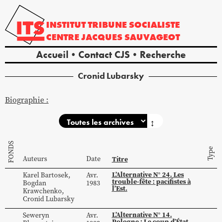
INSTITUT
TRIBUNE
SOCIALISTE
CENTRE
JACQUES
SAUVAGEOT
Accueil
Contact CJS
Recherche
Cronid
Lubarsky
Biographie :
↕
FONDS
Type
Auteurs
Date
Titre
L’Alternative N° 24. Les
Karel
Bartosek
,
Avr.
trouble-fête : pacifistes à
Bogdan
1983
l’Est.
Krawchenko
,
Cronid
Lubarsky
L’Alternative N° 14.
Seweryn
Avr.
Pologne : Le coup d’État.