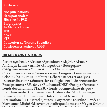
Recherche
Nos publications
Sites partenaires
Histoire du PSU
Biographies
Le Maltais Rouge
IED
AAVPF
ATS
Collection de Tribune Socialiste
Conférences audio du CPFS
THÈMES DANS LES FONDS
Action syndicale
Afrique
Agriculture
Algérie
Alsace
Amérique Latine
Armée
Autogestion
Bourgogne
Catégories mères
Centre
Chine
Chronologie
Cités universitaires
Classes sociales
Congrès
Consommation
Crise
Cuba
Culture
Culture
Débats
Débats et analyses
Décentralisation
Démocratie
Écologie
Ecologie
Économie
Enseignement
ESU 60-71
Étudiants/UNEF
Europe
Femmes
Fonds documentaire ITS/PSU
fonds-documentaire-its-psu
Franche-comté
Grandes écoles
Histoire du PSU
Hommage
Immigration
International
International (étudiant)
International ESU
Israël
Jeunes
Logement
Lorraine
Lycées
Marxisme
Mixité
Mouvement politique de masse
Moyen Orient