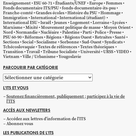
Enseignement
ESU 60-71
Étudiants/UNEF
Europe
Femmes
Fonds documentaire ITS/PSU
fonds-documentaire-its-psu
Franche-comté
Grandes écoles
Histoire du PSU
Hommage
Immigration
International
International (étudiant)
International ESU
Israël
Jeunes
Logement
Lorraine
Lycées
Marxisme
Mixité
Mouvement politique de masse
Moyen Orient
Nord
Normandie
Nucléaire
Palestine
Parti
Police
Presse
PSU 60-90
Réformes
Régions
Régions Ouest
Retraites
Santé
Sections
Social
Socialisme
Sorbonne
Sud-Ouest
Syndicats
Tchécoslovaquie
Textes de références
Textes théoriques
Transition
Travail
Tribune Socialiste
Université
URSS
VIDEO
Vietnam
Ville / Urbanisme
Yougoslavie
PARCOURIR PAR CATÉGORIE
Parcourir
par
L'ITS ET VOUS
catégorie
Soutenez financièrement, publiquement ; participez à la vie de
l'ITS
ACCÈS AUX NEWLETTERS
Accédez aux lettres d'information de l'ITS
Abonnez vous
LES PUBLICATIONS DE L'ITS