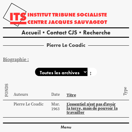
INSTITUT
TRIBUNE
SOCIALISTE
CENTRE
JACQUES
SAUVAGEOT
Accueil
Contact CJS
Recherche
Pierre
Le Coadic
Biographie :
↕
FONDS
Type
Auteurs
Date
Titre
L’essentiel n’est pas d’avoir
Pierre
Le Coadic
Mar.
la terre, mais de pouvoir la
1963
travailler
Menu