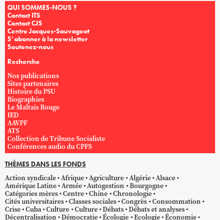
QUI SOMMES-NOUS ?
Contact ITS
Contact CJS
Centre Jacques-Sauvageot
S’abonner à la newsletter
Soutenez-nous
Recherche
Nos publications
Sites partenaires
Histoire du PSU
Biographies
Le Maltais Rouge
IED
AAVPF
ATS
Collection de Tribune Socialiste
Conférences audio du CPFS
THÈMES DANS LES FONDS
Action syndicale
Afrique
Agriculture
Algérie
Alsace
Amérique Latine
Armée
Autogestion
Bourgogne
Catégories mères
Centre
Chine
Chronologie
Cités universitaires
Classes sociales
Congrès
Consommation
Crise
Cuba
Culture
Culture
Débats
Débats et analyses
Décentralisation
Démocratie
Écologie
Ecologie
Économie