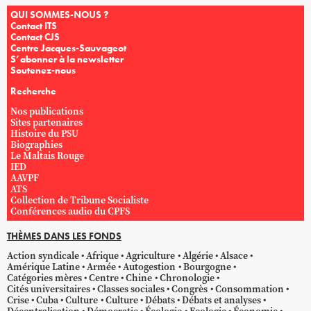
QUI SOMMES-NOUS ?
Contact ITS
Contact CJS
Centre Jacques-Sauvageot
S’abonner à la newsletter
Soutenez-nous
Recherche
Nos publications
Sites partenaires
Histoire du PSU
Biographies
Le Maltais Rouge
IED
AAVPF
ATS
Collection de Tribune Socialiste
Conférences audio du CPFS
THÈMES DANS LES FONDS
Action syndicale
Afrique
Agriculture
Algérie
Alsace
Amérique Latine
Armée
Autogestion
Bourgogne
Catégories mères
Centre
Chine
Chronologie
Cités universitaires
Classes sociales
Congrès
Consommation
Crise
Cuba
Culture
Culture
Débats
Débats et analyses