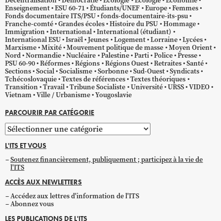
Décentralisation
Démocratie
Écologie
Ecologie
Économie
Enseignement
ESU 60-71
Étudiants/UNEF
Europe
Femmes
Fonds documentaire ITS/PSU
fonds-documentaire-its-psu
Franche-comté
Grandes écoles
Histoire du PSU
Hommage
Immigration
International
International (étudiant)
International ESU
Israël
Jeunes
Logement
Lorraine
Lycées
Marxisme
Mixité
Mouvement politique de masse
Moyen Orient
Nord
Normandie
Nucléaire
Palestine
Parti
Police
Presse
PSU 60-90
Réformes
Régions
Régions Ouest
Retraites
Santé
Sections
Social
Socialisme
Sorbonne
Sud-Ouest
Syndicats
Tchécoslovaquie
Textes de références
Textes théoriques
Transition
Travail
Tribune Socialiste
Université
URSS
VIDEO
Vietnam
Ville / Urbanisme
Yougoslavie
PARCOURIR PAR CATÉGORIE
Parcourir
par
L'ITS ET VOUS
catégorie
Soutenez financièrement, publiquement ; participez à la vie de
l'ITS
ACCÈS AUX NEWLETTERS
Accédez aux lettres d'information de l'ITS
Abonnez vous
LES PUBLICATIONS DE L'ITS