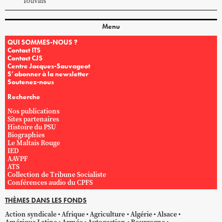
Touvais
Menu
QUI SOMMES-NOUS ?
Contact ITS
Contact CJS
Centre Jacques-Sauvageot
S’abonner à la newsletter
Soutenez-nous
Recherche
Nos publications
Sites partenaires
Histoire du PSU
Biographies
Le Maltais Rouge
IED
AAVPF
ATS
Collection de Tribune Socialiste
Conférences audio du CPFS
THÈMES DANS LES FONDS
Action syndicale
Afrique
Agriculture
Algérie
Alsace