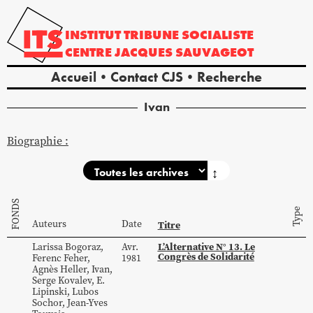
INSTITUT
TRIBUNE
SOCIALISTE
CENTRE
JACQUES
SAUVAGEOT
Accueil
Contact CJS
Recherche
Ivan
Biographie :
↕
FONDS
Type
Auteurs
Date
Titre
L’Alternative N° 13. Le
Larissa
Bogoraz
,
Avr.
Congrès de Solidarité
Ferenc
Feher
,
1981
Agnès
Heller
,
Ivan
,
Serge
Kovalev
,
E.
Lipinski
,
Lubos
Sochor
,
Jean-Yves