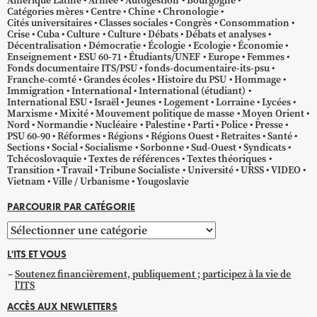
Amérique Latine
Armée
Autogestion
Bourgogne
Catégories mères
Centre
Chine
Chronologie
Cités universitaires
Classes sociales
Congrès
Consommation
Crise
Cuba
Culture
Culture
Débats
Débats et analyses
Décentralisation
Démocratie
Écologie
Ecologie
Économie
Enseignement
ESU 60-71
Étudiants/UNEF
Europe
Femmes
Fonds documentaire ITS/PSU
fonds-documentaire-its-psu
Franche-comté
Grandes écoles
Histoire du PSU
Hommage
Immigration
International
International (étudiant)
International ESU
Israël
Jeunes
Logement
Lorraine
Lycées
Marxisme
Mixité
Mouvement politique de masse
Moyen Orient
Nord
Normandie
Nucléaire
Palestine
Parti
Police
Presse
PSU 60-90
Réformes
Régions
Régions Ouest
Retraites
Santé
Sections
Social
Socialisme
Sorbonne
Sud-Ouest
Syndicats
Tchécoslovaquie
Textes de références
Textes théoriques
Transition
Travail
Tribune Socialiste
Université
URSS
VIDEO
Vietnam
Ville / Urbanisme
Yougoslavie
PARCOURIR PAR CATÉGORIE
Parcourir
par
L'ITS ET VOUS
catégorie
Soutenez financièrement, publiquement ; participez à la vie de
l'ITS
ACCÈS AUX NEWLETTERS