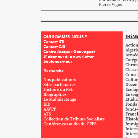
Pierre
Vigier
THÈME
QUI SOMMES-NOUS ?
Contact ITS
Action
Contact CJS
Algéri
Centre Jacques-Sauvageot
Armé
S’abonner à la newsletter
Catégo
Soutenez-nous
Chron
Classe
Recherche
Conso
Nos publications
Cultur
Sites partenaires
Décent
Histoire du PSU
Écolog
Biographies
Ensei
Le Maltais Rouge
Étudi
IED
Fonds
AAVPF
fonds-
ATS
Franc
Collection de Tribune Socialiste
Histoi
Conférences audio du CPFS
Immig
Intern
Intern