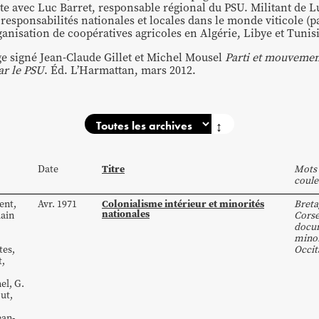
e avec Luc Barret, responsable régional du PSU. Militant de L
responsabilités nationales et locales dans le monde viticole (p
anisation de coopératives agricoles en Algérie, Libye et Tunisi
age signé Jean-Claude Gillet et Michel Mousel
Parti et mouvement
ar le PSU
. Éd. L’Harmattan, mars 2012.
↕
Titre
Date
Mots 
coule
Colonialisme intérieur et minorités
ent
,
Avr. 1971
Breta
nationales
lain
Cors
docum
minor
tes
,
Occit
t
,
hel
,
G.
ut
,
ean-