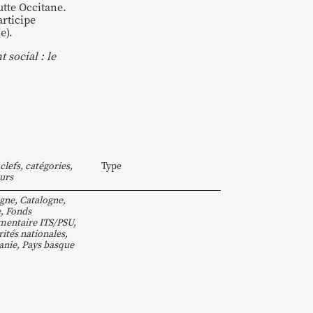
utte Occitane.
articipe
e).
 social : le
clefs, catégories,
Type
urs
gne
,
Catalogne
,
e
,
Fonds
entaire ITS/PSU
,
ités nationales
,
anie
,
Pays basque