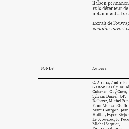
liaison permanent
Puis détenteur de 
notamment à l’org
Extrait de l’ouvr
chantier ouvert p
FONDS
Auteurs
C.
Alrano
,
André
Bal
Gaston
Bazalgues
,
A
Cabanes
,
Guy
Caro
,
Sylvain
Daniel
,
J.-P.
Delbosc
,
Michel
Fon
Yann-Morvan
Gefflo
Marc
Heurgon
,
Jean
Huillet
,
Evgen
Kirju
Le Scouezec
,
R.
Peco
Michel
Sequier
,
Emmanuel
Terray
,
J