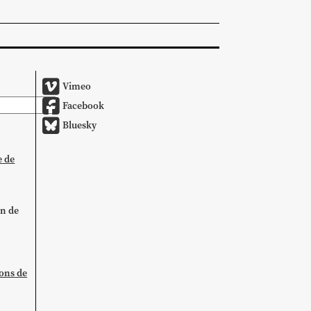
Vimeo
Facebook
Bluesky
e de
on de
ions de