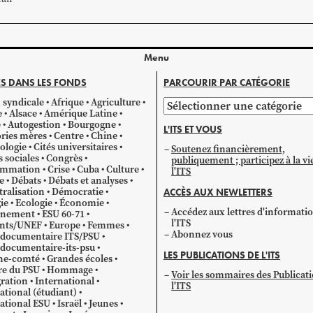
Menu
S DANS LES FONDS
PARCOURIR PAR CATÉGORIE
 syndicale
Afrique
Agriculture
Parcourir
e
Alsace
Amérique Latine
par
e
Autogestion
Bourgogne
L'ITS ET VOUS
catégorie
ries mères
Centre
Chine
ologie
Cités universitaires
Soutenez financièrement,
s sociales
Congrès
publiquement ; participez à la vi
mmation
Crise
Cuba
Culture
l'ITS
e
Débats
Débats et analyses
ralisation
Démocratie
ACCÈS AUX NEWLETTERS
ie
Ecologie
Économie
Accédez aux lettres d'informati
gnement
ESU 60-71
l'ITS
ants/UNEF
Europe
Femmes
Abonnez vous
 documentaire ITS/PSU
documentaire-its-psu
LES PUBLICATIONS DE L'ITS
he-comté
Grandes écoles
re du PSU
Hommage
Voir les sommaires des Publicat
ration
International
l'ITS
ational (étudiant)
ational ESU
Israël
Jeunes