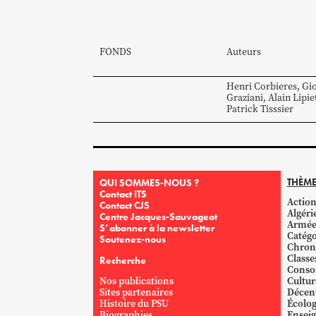
FONDS
Auteurs
Henri
Corbieres
,
Gi
Graziani
,
Alain
Lipie
Patrick
Tisssier
THÈME
QUI SOMMES-NOUS ?
Contact ITS
Action
Contact CJS
Algéri
Centre Jacques-Sauvageot
Armé
S’abonner à la newsletter
Catégo
Soutenez-nous
Chron
Classe
Recherche
Conso
Nos publications
Cultur
Sites partenaires
Décent
Histoire du PSU
Écolog
Biographies
Ensei