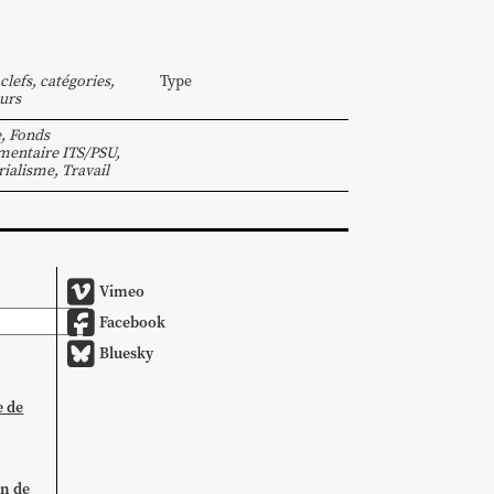
clefs, catégories,
Type
urs
e
,
Fonds
entaire ITS/PSU
,
ialisme
,
Travail
Vimeo
Facebook
Bluesky
e de
on de