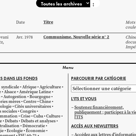
↕
Titre
Date
Mots 
coule
Communisme. Nouvelle série n° 2
ovani
Avr. 1978
Chin
tz
,
docum
Impér
Menu
S DANS LES FONDS
PARCOURIR PAR CATÉGORIE
 syndicale
Afrique
Agriculture
Parcourir
e
Alsace
Amérique Latine
par
e
Autogestion
Bourgogne
L'ITS ET VOUS
catégorie
ries mères
Centre
Chine
ologie
Cités universitaires
Soutenez financièrement,
s sociales
Congrès
publiquement ; participez à la vi
mmation
Crise
Cuba
Culture
l'ITS
e
Débats
Débats et analyses
ralisation
Démocratie
ACCÈS AUX NEWLETTERS
ie
Ecologie
Économie
Accédez aux lettres d'informati
gnement
ESU 60-71