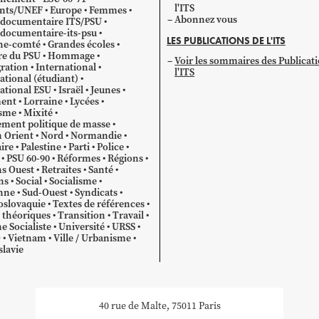
l'ITS
ants/UNEF
Europe
Femmes
Abonnez vous
 documentaire ITS/PSU
documentaire-its-psu
LES PUBLICATIONS DE L'ITS
he-comté
Grandes écoles
re du PSU
Hommage
Voir les sommaires des Publicat
ration
International
l'ITS
ational (étudiant)
ational ESU
Israël
Jeunes
ent
Lorraine
Lycées
sme
Mixité
ment politique de masse
 Orient
Nord
Normandie
ire
Palestine
Parti
Police
PSU 60-90
Réformes
Régions
s Ouest
Retraites
Santé
ns
Social
Socialisme
nne
Sud-Ouest
Syndicats
oslovaquie
Textes de références
 théoriques
Transition
Travail
e Socialiste
Université
URSS
O
Vietnam
Ville / Urbanisme
lavie
40 rue de Malte, 75011 Paris