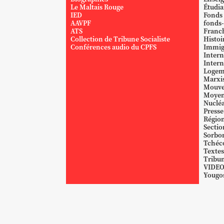
Le Maltais Rouge
Étudi
IED
Fonds
AAVPF
fonds-
ATS
Franc
Collection de Tribune Socialiste
Histoi
Conférences audio du CPFS
Immig
Intern
Intern
Logem
Marxi
Mouve
Moyen
Nucléa
Presse
Région
Sectio
Sorbo
Tchéc
Textes
Tribun
VIDE
Yougos