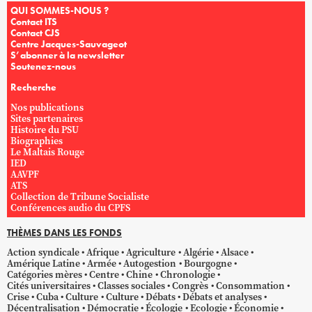
QUI SOMMES-NOUS ?
Contact ITS
Contact CJS
Centre Jacques-Sauvageot
S’abonner à la newsletter
Soutenez-nous
Recherche
Nos publications
Sites partenaires
Histoire du PSU
Biographies
Le Maltais Rouge
IED
AAVPF
ATS
Collection de Tribune Socialiste
Conférences audio du CPFS
THÈMES DANS LES FONDS
Action syndicale
Afrique
Agriculture
Algérie
Alsace
Amérique Latine
Armée
Autogestion
Bourgogne
Catégories mères
Centre
Chine
Chronologie
Cités universitaires
Classes sociales
Congrès
Consommation
Crise
Cuba
Culture
Culture
Débats
Débats et analyses
Décentralisation
Démocratie
Écologie
Ecologie
Économie