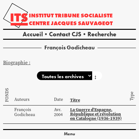
INSTITUT
TRIBUNE
SOCIALISTE
CENTRE
JACQUES
SAUVAGEOT
Accueil
Contact CJS
Recherche
François
Godicheau
Biographie :
↕
FONDS
Type
Auteurs
Date
Titre
La Guerre d’Espagne.
François
Avr.
République et révolution
Godicheau
2004
en Catalogne (1936-1939)
Menu