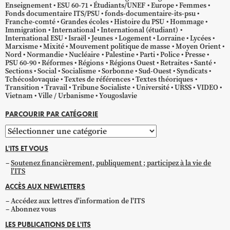
Enseignement
ESU 60-71
Étudiants/UNEF
Europe
Femmes
Fonds documentaire ITS/PSU
fonds-documentaire-its-psu
Franche-comté
Grandes écoles
Histoire du PSU
Hommage
Immigration
International
International (étudiant)
International ESU
Israël
Jeunes
Logement
Lorraine
Lycées
Marxisme
Mixité
Mouvement politique de masse
Moyen Orient
Nord
Normandie
Nucléaire
Palestine
Parti
Police
Presse
PSU 60-90
Réformes
Régions
Régions Ouest
Retraites
Santé
Sections
Social
Socialisme
Sorbonne
Sud-Ouest
Syndicats
Tchécoslovaquie
Textes de références
Textes théoriques
Transition
Travail
Tribune Socialiste
Université
URSS
VIDEO
Vietnam
Ville / Urbanisme
Yougoslavie
PARCOURIR PAR CATÉGORIE
Parcourir
par
L'ITS ET VOUS
catégorie
Soutenez financièrement, publiquement ; participez à la vie de
l'ITS
ACCÈS AUX NEWLETTERS
Accédez aux lettres d'information de l'ITS
Abonnez vous
LES PUBLICATIONS DE L'ITS