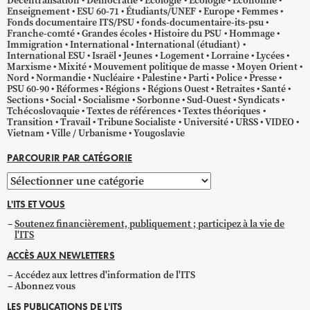
Décentralisation
Démocratie
Écologie
Ecologie
Économie
Enseignement
ESU 60-71
Étudiants/UNEF
Europe
Femmes
Fonds documentaire ITS/PSU
fonds-documentaire-its-psu
Franche-comté
Grandes écoles
Histoire du PSU
Hommage
Immigration
International
International (étudiant)
International ESU
Israël
Jeunes
Logement
Lorraine
Lycées
Marxisme
Mixité
Mouvement politique de masse
Moyen Orient
Nord
Normandie
Nucléaire
Palestine
Parti
Police
Presse
PSU 60-90
Réformes
Régions
Régions Ouest
Retraites
Santé
Sections
Social
Socialisme
Sorbonne
Sud-Ouest
Syndicats
Tchécoslovaquie
Textes de références
Textes théoriques
Transition
Travail
Tribune Socialiste
Université
URSS
VIDEO
Vietnam
Ville / Urbanisme
Yougoslavie
PARCOURIR PAR CATÉGORIE
Parcourir
par
L'ITS ET VOUS
catégorie
Soutenez financièrement, publiquement ; participez à la vie de
l'ITS
ACCÈS AUX NEWLETTERS
Accédez aux lettres d'information de l'ITS
Abonnez vous
LES PUBLICATIONS DE L'ITS