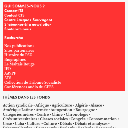
QUI SOMMES-NOUS ?
Contact ITS
Contact CJS
Centre Jacques-Sauvageot
S’abonner à la newsletter
Soutenez-nous
Recherche
Nos publications
Sites partenaires
Histoire du PSU
Biographies
Le Maltais Rouge
IED
AAVPF
ATS
Collection de Tribune Socialiste
Conférences audio du CPFS
THÈMES DANS LES FONDS
Action syndicale
Afrique
Agriculture
Algérie
Alsace
Amérique Latine
Armée
Autogestion
Bourgogne
Catégories mères
Centre
Chine
Chronologie
Cités universitaires
Classes sociales
Congrès
Consommation
Crise
Cuba
Culture
Culture
Débats
Débats et analyses