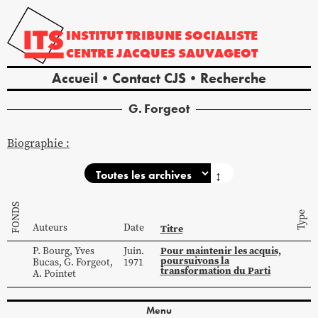
INSTITUT
TRIBUNE
SOCIALISTE
CENTRE
JACQUES
SAUVAGEOT
Accueil
Contact CJS
Recherche
G.
Forgeot
Biographie :
↕
FONDS
Type
Auteurs
Date
Titre
Pour maintenir les acquis,
P.
Bourg
,
Yves
Juin.
poursuivons la
Bucas
,
G.
Forgeot
,
1971
transformation du Parti
A.
Pointet
Menu