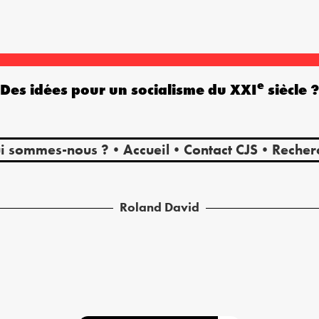
e
Des idées pour un socialisme du XXI
siècle 
i sommes-nous ?
Accueil
Contact CJS
Recher
Roland
David