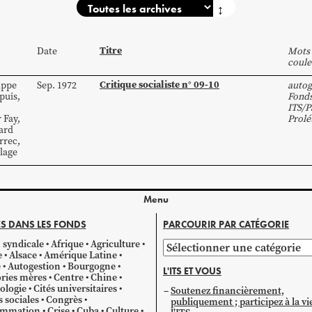
↕
Titre
Date
Mots 
coule
Critique socialiste n° 09-10
ippe
Sep. 1972
autog
puis
,
Fond
ITS/P
r
Fay
,
Prolé
ard
rrec
,
lage
Menu
S DANS LES FONDS
PARCOURIR PAR CATÉGORIE
 syndicale
Afrique
Agriculture
Parcourir
e
Alsace
Amérique Latine
par
e
Autogestion
Bourgogne
L'ITS ET VOUS
catégorie
ries mères
Centre
Chine
ologie
Cités universitaires
Soutenez financièrement,
s sociales
Congrès
publiquement ; participez à la vi
mmation
Crise
Cuba
Culture