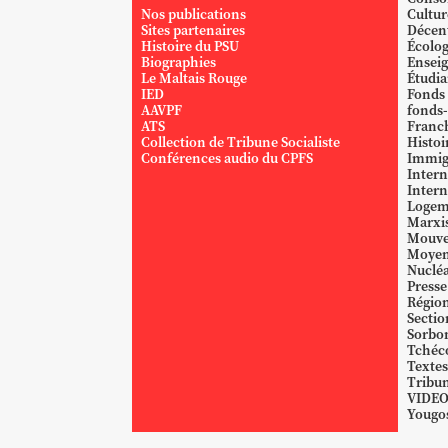
Nos publications
Cultur
Sites partenaires
Décent
Histoire du PSU
Écolog
Biographies
Ensei
Le Maltais Rouge
Étudi
IED
Fonds
AAVPF
fonds-
ATS
Franc
Collection de Tribune Socialiste
Histoi
Conférences audio du CPFS
Immig
Intern
Intern
Logem
Marxi
Mouve
Moyen
Nucléa
Presse
Région
Sectio
Sorbo
Tchéc
Textes
Tribun
VIDE
Yougos