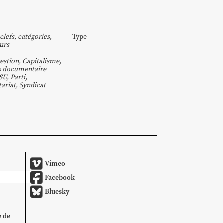
clefs, catégories,
Type
urs
estion
,
Capitalisme
,
s documentaire
SU
,
Parti
,
tariat
,
Syndicat
Vimeo
Facebook
Bluesky
e de