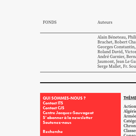
FONDS
Auteurs
Alain
Béneteau
,
Phil
Brachet
,
Robert
Cha
Georges
Constantin
,
Roland
David
,
Victo
André
Garnier
,
Bern
Jaumont
,
Jean
Le Ga
Serge
Mallet
,
Fr.
Sou
THÈME
QUI SOMMES-NOUS ?
Contact ITS
Action
Contact CJS
Algéri
Centre Jacques-Sauvageot
Armé
S’abonner à la newsletter
Catégo
Soutenez-nous
Chron
Classe
Recherche
Conso