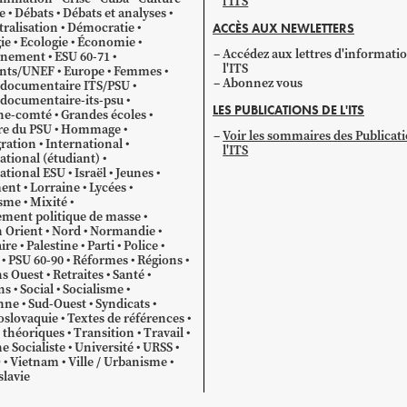
l'ITS
e
Débats
Débats et analyses
ralisation
Démocratie
ACCÈS AUX NEWLETTERS
ie
Ecologie
Économie
Accédez aux lettres d'informati
gnement
ESU 60-71
l'ITS
ants/UNEF
Europe
Femmes
Abonnez vous
 documentaire ITS/PSU
documentaire-its-psu
LES PUBLICATIONS DE L'ITS
he-comté
Grandes écoles
re du PSU
Hommage
Voir les sommaires des Publicat
ration
International
l'ITS
ational (étudiant)
ational ESU
Israël
Jeunes
ent
Lorraine
Lycées
sme
Mixité
ment politique de masse
 Orient
Nord
Normandie
ire
Palestine
Parti
Police
PSU 60-90
Réformes
Régions
s Ouest
Retraites
Santé
ns
Social
Socialisme
nne
Sud-Ouest
Syndicats
oslovaquie
Textes de références
 théoriques
Transition
Travail
e Socialiste
Université
URSS
O
Vietnam
Ville / Urbanisme
lavie