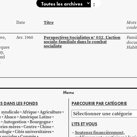
↕
Titre
Date
Mots 
coule
Perspectives Socialistes n° 032. L’action
we
,
Avr. 1960
Famil
sociale-familiale dans le combat
docum
socialiste
cques
Habit
ny
,
and
.
Menu
S DANS LES FONDS
PARCOURIR PAR CATÉGORIE
 syndicale
Afrique
Agriculture
Parcourir
e
Alsace
Amérique Latine
par
e
Autogestion
Bourgogne
L'ITS ET VOUS
catégorie
ries mères
Centre
Chine
ologie
Cités universitaires
Soutenez financièrement,
s sociales
Congrès