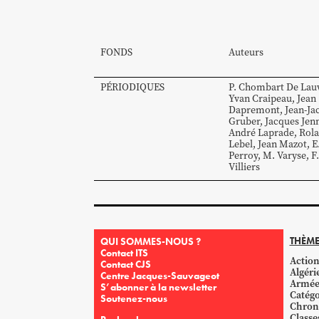
FONDS
Auteurs
PÉRIODIQUES
P.
Chombart De Lau
Yvan
Craipeau
,
Jean
Dapremont
,
Jean-Ja
Gruber
,
Jacques
Jen
André
Laprade
,
Rol
Lebel
,
Jean
Mazot
,
E
Perroy
,
M.
Varyse
,
F.
Villiers
THÈME
QUI SOMMES-NOUS ?
Contact ITS
Action
Contact CJS
Algéri
Centre Jacques-Sauvageot
Armé
S’abonner à la newsletter
Catégo
Soutenez-nous
Chron
Classe