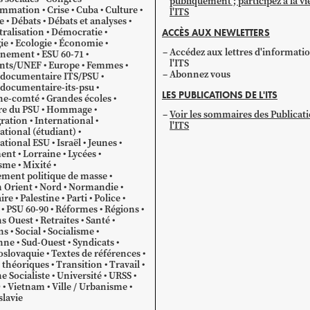
publiquement ; participez à la vi
mmation
Crise
Cuba
Culture
l'ITS
e
Débats
Débats et analyses
ralisation
Démocratie
ACCÈS AUX NEWLETTERS
ie
Ecologie
Économie
Accédez aux lettres d'informati
gnement
ESU 60-71
l'ITS
ants/UNEF
Europe
Femmes
Abonnez vous
 documentaire ITS/PSU
documentaire-its-psu
LES PUBLICATIONS DE L'ITS
he-comté
Grandes écoles
re du PSU
Hommage
Voir les sommaires des Publicat
ration
International
l'ITS
ational (étudiant)
ational ESU
Israël
Jeunes
ent
Lorraine
Lycées
sme
Mixité
ment politique de masse
 Orient
Nord
Normandie
ire
Palestine
Parti
Police
PSU 60-90
Réformes
Régions
s Ouest
Retraites
Santé
ns
Social
Socialisme
nne
Sud-Ouest
Syndicats
oslovaquie
Textes de références
 théoriques
Transition
Travail
e Socialiste
Université
URSS
O
Vietnam
Ville / Urbanisme
lavie