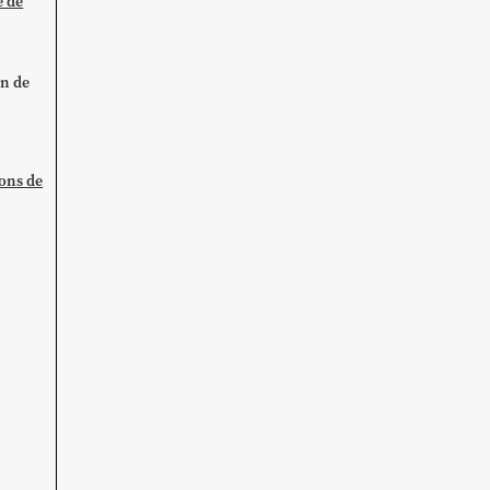
e de
on de
ions de