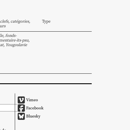
clefs, catégories,
Type
urs
le
,
fonds-
entaire-its-psu
,
at
,
Yougoslavie
Vimeo
Facebook
Bluesky