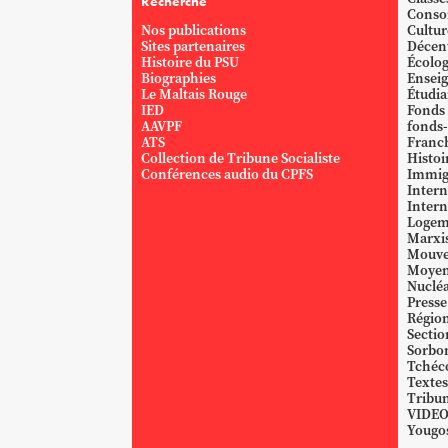
Recherche
Conso
Nos publications
Cultur
Sites partenaires
Décent
Histoire du PSU
Écolog
Biographies
Ensei
Le Maltais Rouge
Étudi
IED
Fonds
AAVPF
fonds-
ATS
Franc
Collection de Tribune Socialiste
Histoi
Conférences audio du CPFS
Immig
Intern
Intern
Logem
Marxi
Mouve
Moyen
Nucléa
Presse
Région
Sectio
Sorbo
Tchéc
Textes
Tribun
VIDE
Yougos