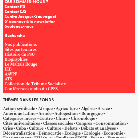
QUI SOMMES-NOUS ?
Contact ITS
Contact CJS
Centre Jacques-Sauvageot
S’abonner à la newsletter
Soutenez-nous
Recherche
Nos publications
Sites partenaires
Histoire du PSU
Biographies
Le Maltais Rouge
IED
AAVPF
ATS
Collection de Tribune Socialiste
Conférences audio du CPFS
THÈMES DANS LES FONDS
Action syndicale
Afrique
Agriculture
Algérie
Alsace
Amérique Latine
Armée
Autogestion
Bourgogne
Catégories mères
Centre
Chine
Chronologie
Cités universitaires
Classes sociales
Congrès
Consommation
Crise
Cuba
Culture
Culture
Débats
Débats et analyses
Décentralisation
Démocratie
Écologie
Ecologie
Économie