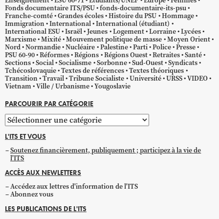
Enseignement
ESU 60-71
Étudiants/UNEF
Europe
Femmes
Fonds documentaire ITS/PSU
fonds-documentaire-its-psu
Franche-comté
Grandes écoles
Histoire du PSU
Hommage
Immigration
International
International (étudiant)
International ESU
Israël
Jeunes
Logement
Lorraine
Lycées
Marxisme
Mixité
Mouvement politique de masse
Moyen Orient
Nord
Normandie
Nucléaire
Palestine
Parti
Police
Presse
PSU 60-90
Réformes
Régions
Régions Ouest
Retraites
Santé
Sections
Social
Socialisme
Sorbonne
Sud-Ouest
Syndicats
Tchécoslovaquie
Textes de références
Textes théoriques
Transition
Travail
Tribune Socialiste
Université
URSS
VIDEO
Vietnam
Ville / Urbanisme
Yougoslavie
PARCOURIR PAR CATÉGORIE
Parcourir
par
L'ITS ET VOUS
catégorie
Soutenez financièrement, publiquement ; participez à la vie de
l'ITS
ACCÈS AUX NEWLETTERS
Accédez aux lettres d'information de l'ITS
Abonnez vous
LES PUBLICATIONS DE L'ITS